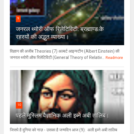
9
जनरल थ्‍योरी ऑफ रिलेटिविटी: ब्रह्माण्‍ड के
रहस्‍यों की अद्भुत व्‍याख्‍या।
विज्ञान की अजीब Theories (7) अल्‍बर्ट आइन्स्टीन (Albert Einstein) की
जनरल थ्योरी ऑफ रिलेटिविटी (General Theory of Relativ...
Readmore
10
पहले मुस्लिम वैज्ञानिक अली इब्ने अबी तालिब।
जिसपे है दुनिया को नाज़ - उसका है जन्मदिन आज (9): अली इब्ने अबी तालिब