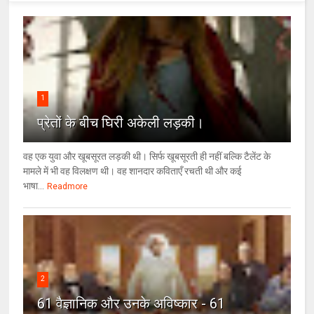
1
प्रेतों के बीच घिरी अकेली लड़की।
वह एक युवा और खूबसूरत लड़की थी। सिर्फ खूबसूरती ही नहीं बल्कि टैलेंट के
मामले में भी वह विलक्षण थी। वह शानदार कविताएँ रचती थी और कई
भाषा...
Readmore
2
61 वैज्ञानिक और उनके अविष्कार - 61