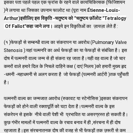
इसका पता पहले पहल एक फ्रांस के रहने वाले कायचिकित्सक (फिजिशयन
)ने लगाया था जिसका उपनाम फालोट था (पूरा नाम
Étienne-Louis-
Arthur)इसीलिए इस विकृति -चतुष्टय को "चतुष्टय फ़ॉलोट "Tetralogy
Of Fallot"कहा जाने लगा।
आइये इन विकृतिओं का ज़ायज़ा लेते हैं :
(१ )फेफड़ों से सम्बन्धी वाल्व का संकरापन या अवरोध (Pulmonary Valve
Stenosis ):यहां पल्मनरि का अर्थ फेफड़ों का या फेफड़ों से संबंधित है। इस
दोष में पल्मनरी वाल्व जन्म से ही संकरा रह जाता है।यही वह वाल्व है जो चार
कमरों वाले हमारे दिल के निचले दाहिने कक्ष ( दाएं निलय )को हमारी मुख्य हृद
-धमनी -महाधमनी से अलग करता है जो फेफड़ों (पल्मनरी आर्टरी )तक पहुँचती
है।
पल्मनरी वाल्व का जन्मजात अवरोध (रुकावट या स्टेनोसिस )इसका संकरापन
फेफड़ों को होने वाली रक्तापूर्ति को घटा देता है।पल्मनरी वाल्व के इस
संकरेपन से इसके नीचे वाली पेशी भी प्रभावित या असरग्रस्त हो सकती है।
कुछ गंभीर मामलों में पल्मनरी वाल्व के रचाव बनाव में ही ,संरचना में ही दोष
रहजाता है।इस संरचनातनक दोष की वजह से भी फेफड़ों तक ज़रूरी से कम