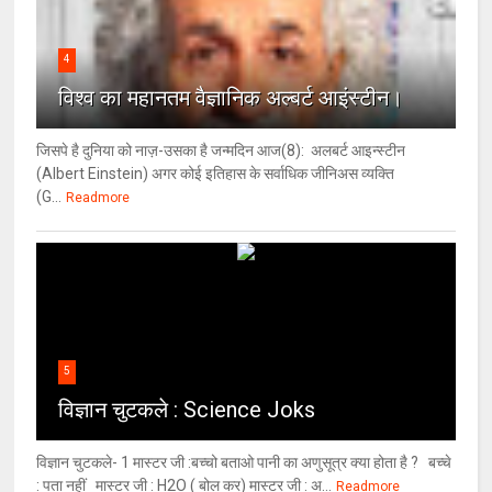
4
विश्‍व का महानतम वैज्ञानिक अल्बर्ट आइंस्टीन।
जिसपे है दुनिया को नाज़-उसका है जन्मदिन आज(8): अलबर्ट आइन्स्टीन
(Albert Einstein) अगर कोई इतिहास के सर्वाधिक जीनिअस व्यक्ति
(G...
Readmore
5
विज्ञान चुटकले : Science Joks
विज्ञान चुटकले- 1 मास्टर जी :बच्चो बताओ पानी का अणुसूत्र क्या होता है ? बच्चे
: पता नहीं मास्टर जी : H2O ( बोल कर) मास्टर जी : अ...
Readmore