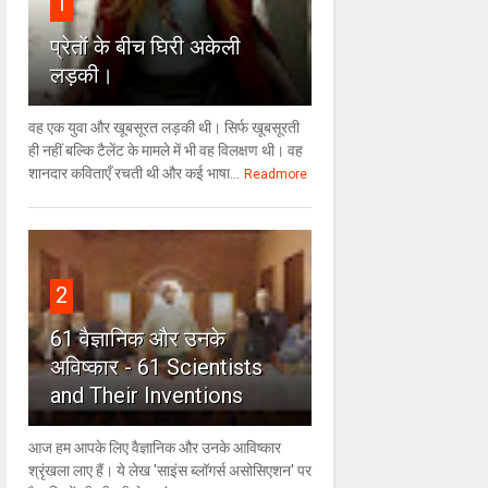
1
प्रेतों के बीच घिरी अकेली
लड़की।
वह एक युवा और खूबसूरत लड़की थी। सिर्फ खूबसूरती
ही नहीं बल्कि टैलेंट के मामले में भी वह विलक्षण थी। वह
शानदार कविताएँ रचती थी और कई भाषा...
Readmore
2
61 वैज्ञानिक और उनके
अविष्कार - 61 Scientists
and Their Inventions
आज हम आपके लिए वैज्ञानिक और उनके आविष्कार
श्रृंखला लाए हैं। ये लेख 'साइंस ब्लॉगर्स असोसिएशन' पर