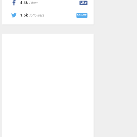
4.4k
Likes
Like
1.5k
followers
follow