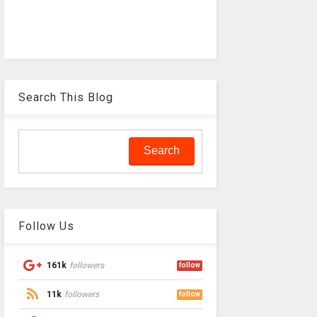
Search This Blog
Follow Us
161k
followers
follow
11k
followers
follow