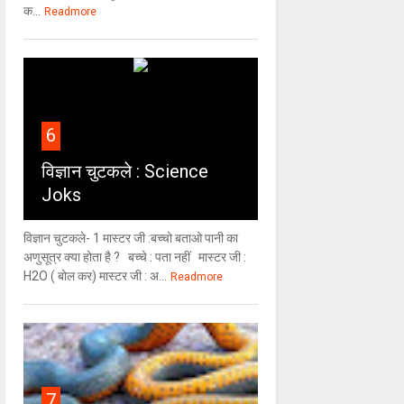
क...
Readmore
6
विज्ञान चुटकले : Science
Joks
विज्ञान चुटकले- 1 मास्टर जी :बच्चो बताओ पानी का
अणुसूत्र क्या होता है ? बच्चे : पता नहीं मास्टर जी :
H2O ( बोल कर) मास्टर जी : अ...
Readmore
7