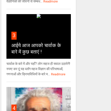
वैज्ञा‍निकों की जीवनी से सम्बंध...
Readmore
3
आईये आज आपको चार्वाक के
बारे में कुछ बताएं !
चार्वाक के बारे में और यहाँ? लोग सहज ही सवाल उठायेगें!
स्पष्ट कर दूं यह ब्लॉग महज विज्ञान की परिभाषाओं,
गणनाओं और क्रियाविधियों के बारे म...
Readmore
4