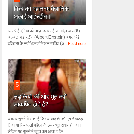
विश्‍व का महानतम वैज्ञानिक
अल्बर्ट आइंस्टीन।
जिसपे है दुनिया को नाज़-उसका है जन्मदिन आज(8):
अलबर्ट आइन्स्टीन (Albert Einstein) अगर कोई
इतिहास के सर्वाधिक जीनिअस व्यक्ति (G...
Readmore
5
लड़कियों की ओर भूत क्‍यों
आकर्षित होते हैं?
अक्सर सुनने में आता है कि उस लड़की को भूत ने पकड़
लिया या फिर फलां महिला के ऊपर भूत सवार हो गया।
लेकिन यह सुनने में बहुत कम आता है कि