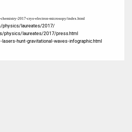
-chemistry-2017-cryo-electron-microsopy/index.html
s/physics/laureates/2017/
es/physics/laureates/2017/press.html
lasers-hunt-gravitational-waves-infographic.html