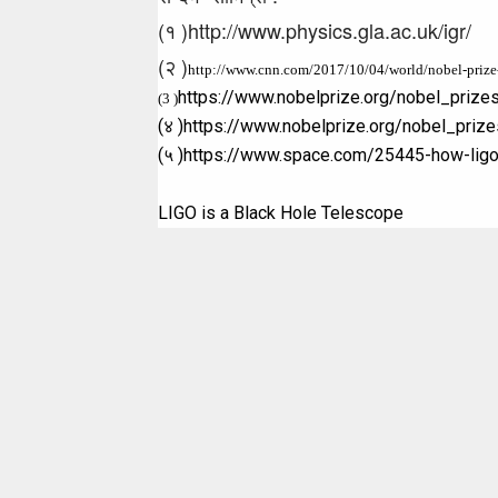
(१ )http://www.physics.gla.ac.uk/igr/
(२ )
http://www.cnn.com/2017/10/04/world/nobel-prize
https://www.nobelprize.org/nobel_prize
(3 )
(४ )https://www.nobelprize.org/nobel_priz
(५ )https://www.space.com/25445-how-ligo-
LIGO is a Black Hole Telescope