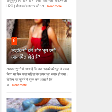
अणुसूत्र क्या होता है ? बच्चे : पता नहीं मास्टर जी :
H2O ( बोल कर) मास्टर जी : अ...
Readmore
6
लड़कियों की ओर भूत क्‍यों
आकर्षित होते हैं?
अक्सर सुनने में आता है कि उस लड़की को भूत ने पकड़
लिया या फिर फलां महिला के ऊपर भूत सवार हो गया।
लेकिन यह सुनने में बहुत कम आता है कि
क...
Readmore