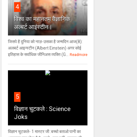
4
विश्‍व का महानतम वैज्ञानिक
अल्बर्ट आइंस्टीन।
जिसपे है दुनिया को नाज़-उसका है जन्मदिन आज(8):
अलबर्ट आइन्स्टीन (Albert Einstein) अगर कोई
इतिहास के सर्वाधिक जीनिअस व्यक्ति (G...
Readmore
5
विज्ञान चुटकले : Science
Joks
विज्ञान चुटकले- 1 मास्टर जी :बच्चो बताओ पानी का