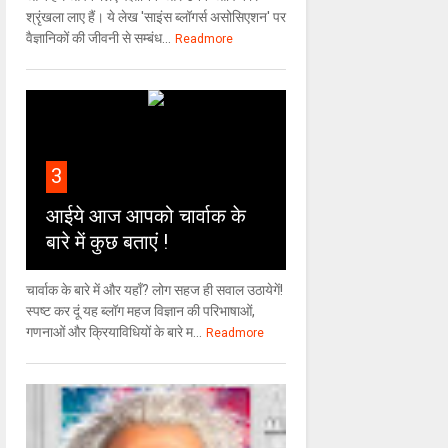
श्रृंखला लाए हैं। ये लेख 'साइंस ब्लॉगर्स असोसिएशन' पर
वैज्ञा‍निकों की जीवनी से सम्बंध...
Readmore
3
आईये आज आपको चार्वाक के
बारे में कुछ बताएं !
चार्वाक के बारे में और यहाँ? लोग सहज ही सवाल उठायेगें!
स्पष्ट कर दूं यह ब्लॉग महज विज्ञान की परिभाषाओं,
गणनाओं और क्रियाविधियों के बारे म...
Readmore