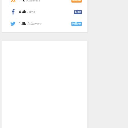
11k
followers
follow
4.4k
Likes
Like
1.5k
followers
follow