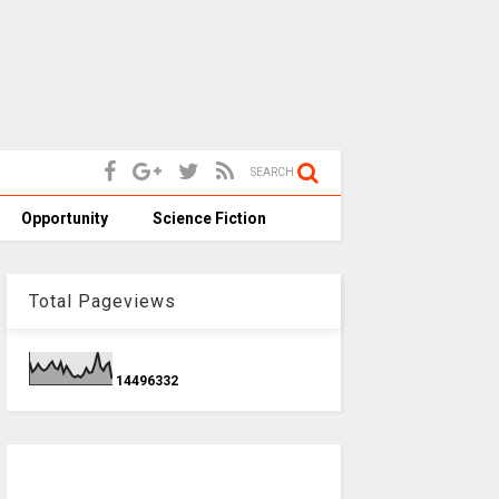
SEARCH
Opportunity
Science Fiction
Total Pageviews
1
4
4
9
6
3
3
2