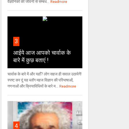
वैज्ञा‍निकों की जीवनी से सम्बंध...
Readmore
3
आईये आज आपको चार्वाक के
बारे में कुछ बताएं !
चार्वाक के बारे में और यहाँ? लोग सहज ही सवाल उठायेगें!
स्पष्ट कर दूं यह ब्लॉग महज विज्ञान की परिभाषाओं,
गणनाओं और क्रियाविधियों के बारे म...
Readmore
4