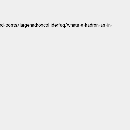
-and-posts/largehadroncolliderfaq/whats-a-hadron-as-in-