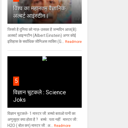
विश्‍व का महानतम वैज्ञानिक
अल्बर्ट आइंस्टीन।
जिसपे है दुनिया को नाज़-उसका है जन्मदिन आज(8):
अलबर्ट आइन्स्टीन (Albert Einstein) अगर कोई
इतिहास के सर्वाधिक जीनिअस व्यक्ति (G...
Readmore
5
विज्ञान चुटकले : Science
Joks
विज्ञान चुटकले- 1 मास्टर जी :बच्चो बताओ पानी का
अणुसूत्र क्या होता है ? बच्चे : पता नहीं मास्टर जी :
H2O ( बोल कर) मास्टर जी : अ...
Readmore