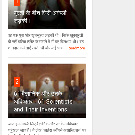
1
प्रेतों के बीच घिरी अकेली
लड़की।
वह एक युवा और खूबसूरत लड़की थी। सिर्फ खूबसूरती
ही नहीं बल्कि टैलेंट के मामले में भी वह विलक्षण थी। वह
शानदार कविताएँ रचती थी और कई भाषा...
Readmore
2
61 वैज्ञानिक और उनके
अविष्कार - 61 Scientists
and Their Inventions
आज हम आपके लिए वैज्ञानिक और उनके आविष्कार
श्रृंखला लाए हैं। ये लेख 'साइंस ब्लॉगर्स असोसिएशन' पर