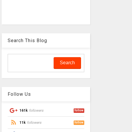
Search This Blog
Follow Us
161k
followers
follow
11k
followers
follow