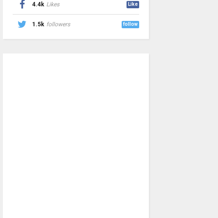
4.4k
Likes
Like
1.5k
followers
follow