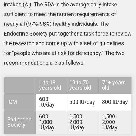
intakes (AI). The RDA is the average daily intake
sufficient to meet the nutrient requirements of
nearly all (97%-98%) healthy individuals. The
Endocrine Society put together a task force to review
the research and come up with a set of guidelines
for "people who are at risk for deficiency." The two
recommendations are as follows:
1 to 18
19 to 70
71+ years
years old
years old
old
600
IOM
600 IU/day
800 IU/day
IU/day
600-
1,500-
1,500-
Endocrine
1,000
2,000
2,000
Society
IU/day
IU/day
IU/day