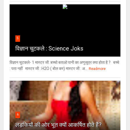
5
विज्ञान चुटकले : Science Joks
विज्ञान चुटकले- 1 मास्टर जी :बच्चो बताओ पानी का अणुसूत्र क्या होता है ? बच्चे
: पता नहीं मास्टर जी : H2O ( बोल कर) मास्टर जी : अ...
Readmore
6
लड़कियों की ओर भूत क्‍यों आकर्षित होते हैं?