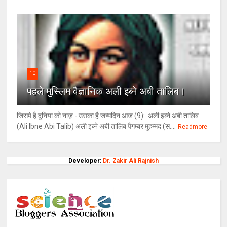
10
पहले मुस्लिम वैज्ञानिक अली इब्ने अबी तालिब।
जिसपे है दुनिया को नाज़ - उसका है जन्मदिन आज (9): अली इब्ने अबी तालिब
(Ali Ibne Abi Talib) अली इब्ने अबी तालिब पैगम्बर मुहम्मद (स....
Readmore
Developer:
Dr. Zakir Ali Rajnish