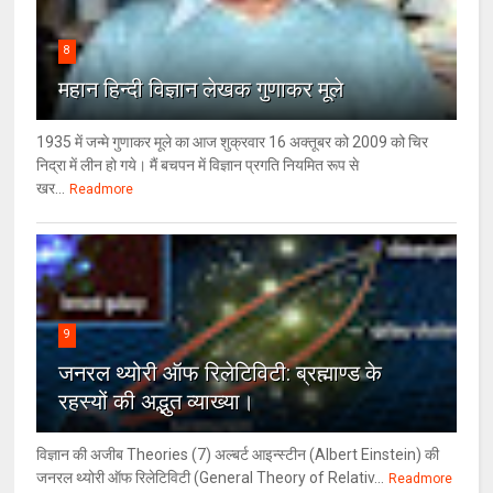
8
महान हिन्दी विज्ञान लेखक गुणाकर मूले
1935 में जन्मे गुणाकर मूले का आज शुक्रवार 16 अक्तूबर को 2009 को चिर
निद्रा में लीन हो गये। मैं बचपन में विज्ञान प्रगति नियमित रूप से
खर...
Readmore
9
जनरल थ्‍योरी ऑफ रिलेटिविटी: ब्रह्माण्‍ड के
रहस्‍यों की अद्भुत व्‍याख्‍या।
विज्ञान की अजीब Theories (7) अल्‍बर्ट आइन्स्टीन (Albert Einstein) की
जनरल थ्योरी ऑफ रिलेटिविटी (General Theory of Relativ...
Readmore