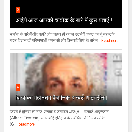
3
आईये आज आपको चार्वाक के बारे में कुछ बताएं !
चार्वाक के बारे में और यहाँ? लोग सहज ही सवाल उठायेगें! स्पष्ट कर दूं यह ब्लॉग
महज विज्ञान की परिभाषाओं, गणनाओं और क्रियाविधियों के बारे म...
Readmore
4
विश्‍व का महानतम वैज्ञानिक अल्बर्ट आइंस्टीन।
जिसपे है दुनिया को नाज़-उसका है जन्मदिन आज(8): अलबर्ट आइन्स्टीन
(Albert Einstein) अगर कोई इतिहास के सर्वाधिक जीनिअस व्यक्ति
(G...
Readmore