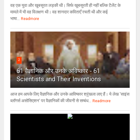
वह एक युवा और खूबसूरत लड़की थी। सिर्फ खूबसूरती ही नहीं बल्कि टैलेंट के
मामले में भी वह विलक्षण थी। वह शानदार कविताएँ रचती थी और कई
भाषा...
Readmore
2
61 वैज्ञानिक और उनके अविष्कार - 61
Scientists and Their Inventions
आज हम आपके लिए वैज्ञानिक और उनके आविष्कार श्रृंखला लाए हैं। ये लेख 'साइंस
ब्लॉगर्स असोसिएशन' पर वैज्ञा‍निकों की जीवनी से सम्बंध...
Readmore