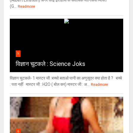
(Albert Einstein) अगर कोई इतिहास के सर्वाधिक जीनिअस व्यक्ति
(G...
Readmore
5
विज्ञान चुटकले : Science Joks
विज्ञान चुटकले- 1 मास्टर जी :बच्चो बताओ पानी का अणुसूत्र क्या होता है ? बच्चे
: पता नहीं मास्टर जी : H2O ( बोल कर) मास्टर जी : अ...
Readmore
6