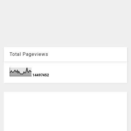
Total Pageviews
1
4
4
9
7
4
5
2