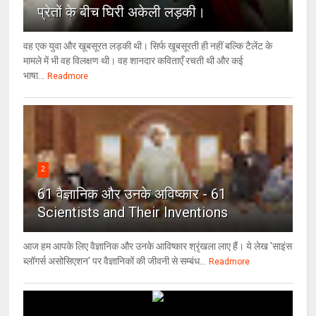
प्रेतों के बीच घिरी अकेली लड़की।
वह एक युवा और खूबसूरत लड़की थी। सिर्फ खूबसूरती ही नहीं बल्कि टैलेंट के
मामले में भी वह विलक्षण थी। वह शानदार कविताएँ रचती थी और कई
भाषा...
Readmore
2
61 वैज्ञानिक और उनके अविष्कार - 61
Scientists and Their Inventions
आज हम आपके लिए वैज्ञानिक और उनके आविष्कार श्रृंखला लाए हैं। ये लेख 'साइंस
ब्लॉगर्स असोसिएशन' पर वैज्ञा‍निकों की जीवनी से सम्बंध...
Readmore