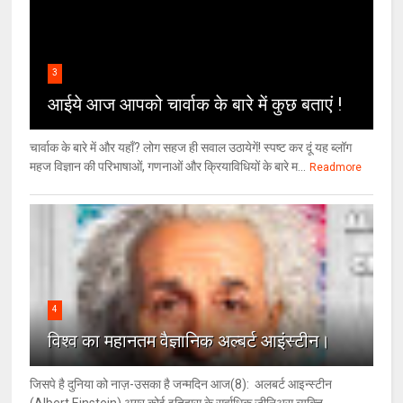
3
आईये आज आपको चार्वाक के बारे में कुछ बताएं !
चार्वाक के बारे में और यहाँ? लोग सहज ही सवाल उठायेगें! स्पष्ट कर दूं यह ब्लॉग
महज विज्ञान की परिभाषाओं, गणनाओं और क्रियाविधियों के बारे म...
Readmore
4
विश्‍व का महानतम वैज्ञानिक अल्बर्ट आइंस्टीन।
जिसपे है दुनिया को नाज़-उसका है जन्मदिन आज(8): अलबर्ट आइन्स्टीन