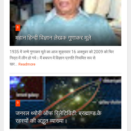
8
महान हिन्दी विज्ञान लेखक गुणाकर मूले
1935 में जन्मे गुणाकर मूले का आज शुक्रवार 16 अक्तूबर को 2009 को चिर
निद्रा में लीन हो गये। मैं बचपन में विज्ञान प्रगति नियमित रूप से
खर...
Readmore
9
जनरल थ्‍योरी ऑफ रिलेटिविटी: ब्रह्माण्‍ड के
रहस्‍यों की अद्भुत व्‍याख्‍या।