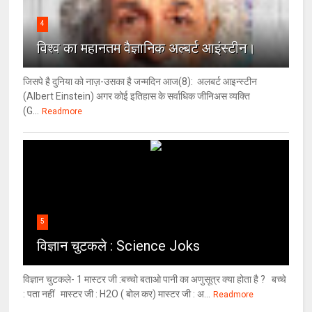
4
विश्‍व का महानतम वैज्ञानिक अल्बर्ट आइंस्टीन।
जिसपे है दुनिया को नाज़-उसका है जन्मदिन आज(8): अलबर्ट आइन्स्टीन
(Albert Einstein) अगर कोई इतिहास के सर्वाधिक जीनिअस व्यक्ति
(G...
Readmore
5
विज्ञान चुटकले : Science Joks
विज्ञान चुटकले- 1 मास्टर जी :बच्चो बताओ पानी का अणुसूत्र क्या होता है ? बच्चे
: पता नहीं मास्टर जी : H2O ( बोल कर) मास्टर जी : अ...
Readmore