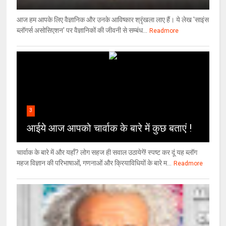
आज हम आपके लिए वैज्ञानिक और उनके आविष्कार श्रृंखला लाए हैं। ये लेख 'साइंस
ब्लॉगर्स असोसिएशन' पर वैज्ञा‍निकों की जीवनी से सम्बंध...
Readmore
3
आईये आज आपको चार्वाक के बारे में कुछ बताएं !
चार्वाक के बारे में और यहाँ? लोग सहज ही सवाल उठायेगें! स्पष्ट कर दूं यह ब्लॉग
महज विज्ञान की परिभाषाओं, गणनाओं और क्रियाविधियों के बारे म...
Readmore