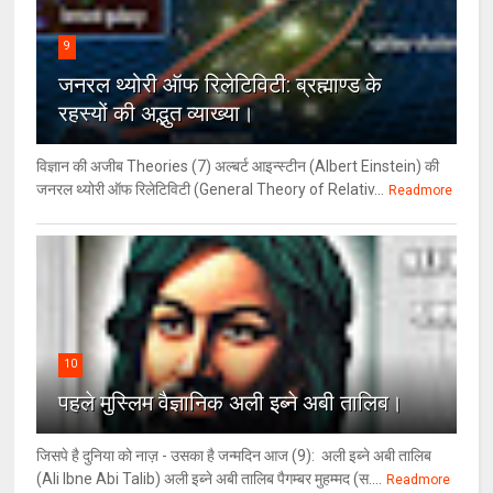
9
जनरल थ्‍योरी ऑफ रिलेटिविटी: ब्रह्माण्‍ड के
रहस्‍यों की अद्भुत व्‍याख्‍या।
विज्ञान की अजीब Theories (7) अल्‍बर्ट आइन्स्टीन (Albert Einstein) की
जनरल थ्योरी ऑफ रिलेटिविटी (General Theory of Relativ...
Readmore
10
पहले मुस्लिम वैज्ञानिक अली इब्ने अबी तालिब।
जिसपे है दुनिया को नाज़ - उसका है जन्मदिन आज (9): अली इब्ने अबी तालिब
(Ali Ibne Abi Talib) अली इब्ने अबी तालिब पैगम्बर मुहम्मद (स....
Readmore