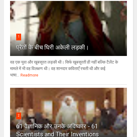
1
प्रेतों के बीच घिरी अकेली लड़की।
वह एक युवा और खूबसूरत लड़की थी। सिर्फ खूबसूरती ही नहीं बल्कि टैलेंट के
मामले में भी वह विलक्षण थी। वह शानदार कविताएँ रचती थी और कई
भाषा...
Readmore
2
61 वैज्ञानिक और उनके अविष्कार - 61
Scientists and Their Inventions