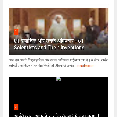
2
61 वैज्ञानिक और उनके अविष्कार - 61
Scientists and Their Inventions
आज हम आपके लिए वैज्ञानिक और उनके आविष्कार श्रृंखला लाए हैं। ये लेख 'साइंस
ब्लॉगर्स असोसिएशन' पर वैज्ञा‍निकों की जीवनी से सम्बंध...
Readmore
3
आईये आज आपको चार्वाक के बारे में कुछ बताएं !