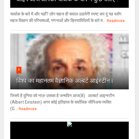
चार्वाक के बारे में और यहाँ? लोग सहज ही सवाल उठायेगें! स्पष्ट कर दूं यह ब्लॉग
महज विज्ञान की परिभाषाओं, गणनाओं और क्रियाविधियों के बारे म...
Readmore
4
विश्‍व का महानतम वैज्ञानिक अल्बर्ट आइंस्टीन।
जिसपे है दुनिया को नाज़-उसका है जन्मदिन आज(8): अलबर्ट आइन्स्टीन
(Albert Einstein) अगर कोई इतिहास के सर्वाधिक जीनिअस व्यक्ति
(G...
Readmore