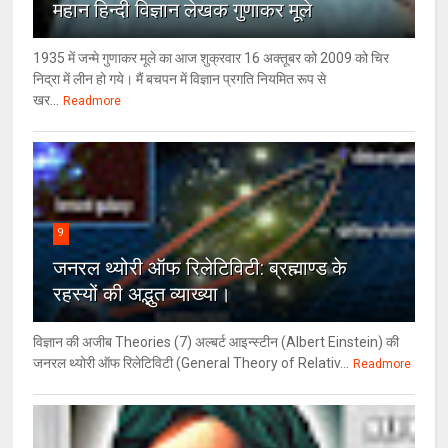
महान हिन्दी विज्ञान लेखक गुणाकर मूले
1935 में जन्मे गुणाकर मूले का आज शुक्रवार 16 अक्तूबर को 2009 को चिर
निद्रा में लीन हो गये। मैं बचपन में विज्ञान प्रगति नियमित रूप से
खर...
Readmore
9
जनरल थ्‍योरी ऑफ रिलेटिविटी: ब्रह्माण्‍ड के
रहस्‍यों की अद्भुत व्‍याख्‍या।
विज्ञान की अजीब Theories (7) अल्‍बर्ट आइन्स्टीन (Albert Einstein) की
जनरल थ्योरी ऑफ रिलेटिविटी (General Theory of Relativ...
Readmore