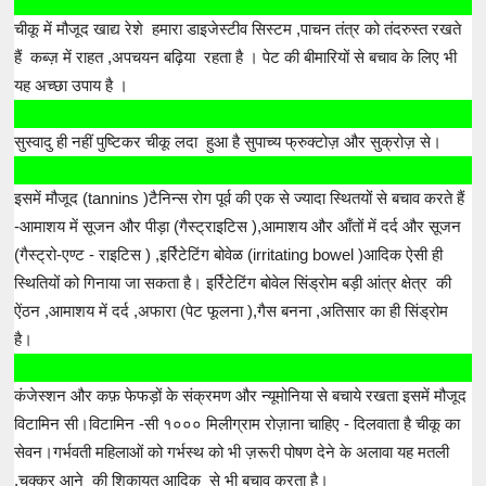
चीकू में मौजूद खाद्य रेशे हमारा डाइजेस्टीव सिस्टम ,पाचन तंत्र को तंदरुस्त रखते
हैं कब्ज़ में राहत ,अपचयन बढ़िया रहता है । पेट की बीमारियों से बचाव के लिए भी
यह अच्छा उपाय है ।
सुस्वादु ही नहीं पुष्टिकर चीकू लदा हुआ है सुपाच्य फ्रुक्टोज़ और सुक्रोज़ से।
इसमें मौजूद (tannins )टैनिन्स रोग पूर्व की एक से ज्यादा स्थितयों से बचाव करते हैं
-आमाशय में सूजन और पीड़ा (गैस्ट्राइटिस ),आमाशय और आँतों में दर्द और सूजन
(गैस्ट्रो-एण्ट - राइटिस ) ,इर्रिटेटिंग बोवेळ (irritating bowel )आदिक ऐसी ही
स्थितियों को गिनाया जा सकता है। इर्रिटेटिंग बोवेल सिंड्रोम बड़ी आंत्र क्षेत्र की
ऐंठन ,आमाशय में दर्द ,अफारा (पेट फूलना ),गैस बनना ,अतिसार का ही सिंड्रोम
है।
कंजेस्शन और कफ़ फेफड़ों के संक्रमण और न्यूमोनिया से बचाये रखता इसमें मौजूद
विटामिन सी।विटामिन -सी १००० मिलीग्राम रोज़ाना चाहिए - दिलवाता है चीकू का
सेवन।गर्भवती महिलाओं को गर्भस्थ को भी ज़रूरी पोषण देने के अलावा यह मतली
,चक्कर आने की शिकायत आदिक से भी बचाव करता है।