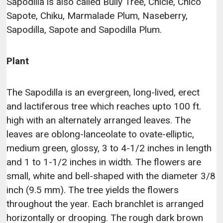
Sapodilla is also called Bully Tree, Chicle, Chico
Sapote, Chiku, Marmalade Plum, Naseberry,
Sapodilla, Sapote and Sapodilla Plum.
Plant
The Sapodilla is an evergreen, long-lived, erect
and lactiferous tree which reaches upto 100 ft.
high with an alternately arranged leaves. The
leaves are oblong-lanceolate to ovate-elliptic,
medium green, glossy, 3 to 4-1/2 inches in length
and 1 to 1-1/2 inches in width. The flowers are
small, white and bell-shaped with the diameter 3/8
inch (9.5 mm). The tree yields the flowers
throughout the year. Each branchlet is arranged
horizontally or drooping. The rough dark brown