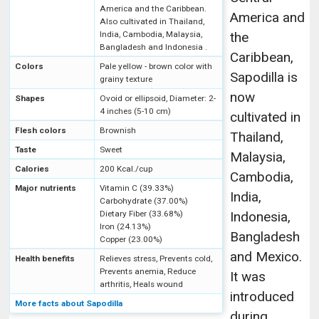
America and the Caribbean.
America and
Also cultivated in Thailand,
India, Cambodia, Malaysia,
the
Bangladesh and Indonesia .
Caribbean,
Colors
Pale yellow - brown color with
Sapodilla is
grainy texture
now
Shapes
Ovoid or ellipsoid, Diameter: 2-
4 inches (5-10 cm)
cultivated in
Flesh colors
Brownish
Thailand,
Taste
Sweet
Malaysia,
Calories
200 Kcal./cup
Cambodia,
Major nutrients
Vitamin C (39.33%)
India,
Carbohydrate (37.00%)
Dietary Fiber (33.68%)
Indonesia,
Iron (24.13%)
Bangladesh
Copper (23.00%)
and Mexico.
Health benefits
Relieves stress, Prevents cold,
Prevents anemia, Reduce
It was
arthritis, Heals wound
introduced
More facts about Sapodilla
during