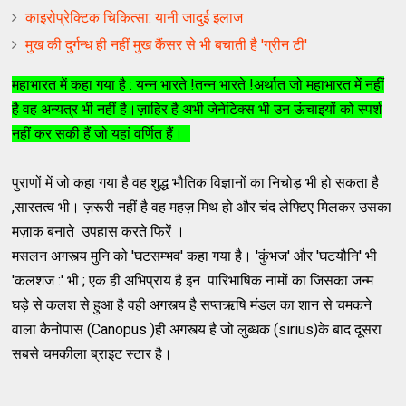
काइरोप्रेक्टिक चिकित्सा: यानी जादुई इलाज
मुख की दुर्गन्ध ही नहीं मुख कैंसर से भी बचाती है 'ग्रीन टी'
महाभारत में कहा गया है : यन्न भारते !तन्न भारते !अर्थात जो महाभारत में नहीं
है वह अन्यत्र भी नहीं है।ज़ाहिर है अभी जेनेटिक्स भी उन ऊंचाइयों को स्पर्श
नहीं कर सकी हैं जो यहां वर्णित हैं।
पुराणों में जो कहा गया है वह शुद्ध भौतिक विज्ञानों का निचोड़ भी हो सकता है
,सारतत्व भी। ज़रूरी नहीं है वह महज़ मिथ हो और चंद लेफ्टिए मिलकर उसका
मज़ाक बनाते उपहास करते फिरें ।
मसलन अगस्त्य मुनि को 'घटसम्भव' कहा गया है। 'कुंभज' और 'घटयौनि' भी
'कलशज :' भी ; एक ही अभिप्राय है इन पारिभाषिक नामों का जिसका जन्म
घड़े से कलश से हुआ है वही अगस्त्य है सप्तऋषि मंडल का शान से चमकने
वाला कैनोपास (Canopus )ही अगस्त्य है जो लुब्धक (sirius)के बाद दूसरा
सबसे चमकीला ब्राइट स्टार है।