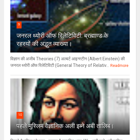
9
जनरल थ्‍योरी ऑफ रिलेटिविटी: ब्रह्माण्‍ड के
रहस्‍यों की अद्भुत व्‍याख्‍या।
विज्ञान की अजीब Theories (7) अल्‍बर्ट आइन्स्टीन (Albert Einstein) की
जनरल थ्योरी ऑफ रिलेटिविटी (General Theory of Relativ...
Readmore
10
पहले मुस्लिम वैज्ञानिक अली इब्ने अबी तालिब।