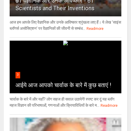
61 वैज्ञानिक और उनके अविष्कार - 61
Scientists and Their Inventions
आज हम आपके लिए वैज्ञानिक और उनके आविष्कार श्रृंखला लाए हैं। ये लेख 'साइंस
ब्लॉगर्स असोसिएशन' पर वैज्ञा‍निकों की जीवनी से सम्बंध...
Readmore
3
आईये आज आपको चार्वाक के बारे में कुछ बताएं !
चार्वाक के बारे में और यहाँ? लोग सहज ही सवाल उठायेगें! स्पष्ट कर दूं यह ब्लॉग
महज विज्ञान की परिभाषाओं, गणनाओं और क्रियाविधियों के बारे म...
Readmore