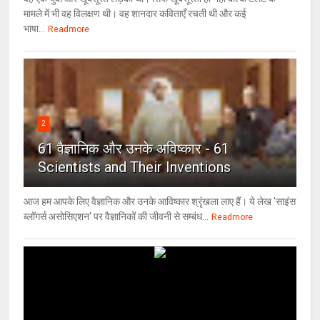
मामले में भी वह विलक्षण थी। वह शानदार कविताएँ रचती थी और कई
भाषा...
Readmore
2
61 वैज्ञानिक और उनके अविष्कार - 61
Scientists and Their Inventions
आज हम आपके लिए वैज्ञानिक और उनके आविष्कार श्रृंखला लाए हैं। ये लेख 'साइंस
ब्लॉगर्स असोसिएशन' पर वैज्ञा‍निकों की जीवनी से सम्बंध...
Readmore