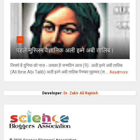
10
पहले मुस्लिम वैज्ञानिक अली इब्ने अबी तालिब।
जिसपे है दुनिया को नाज़ - उसका है जन्मदिन आज (9): अली इब्ने अबी तालिब
(Ali Ibne Abi Talib) अली इब्ने अबी तालिब पैगम्बर मुहम्मद (स....
Readmore
Developer:
Dr. Zakir Ali Rajnish