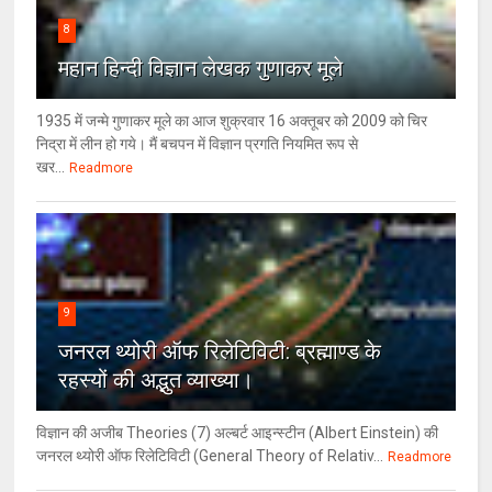
8
महान हिन्दी विज्ञान लेखक गुणाकर मूले
1935 में जन्मे गुणाकर मूले का आज शुक्रवार 16 अक्तूबर को 2009 को चिर
निद्रा में लीन हो गये। मैं बचपन में विज्ञान प्रगति नियमित रूप से
खर...
Readmore
9
जनरल थ्‍योरी ऑफ रिलेटिविटी: ब्रह्माण्‍ड के
रहस्‍यों की अद्भुत व्‍याख्‍या।
विज्ञान की अजीब Theories (7) अल्‍बर्ट आइन्स्टीन (Albert Einstein) की
जनरल थ्योरी ऑफ रिलेटिविटी (General Theory of Relativ...
Readmore