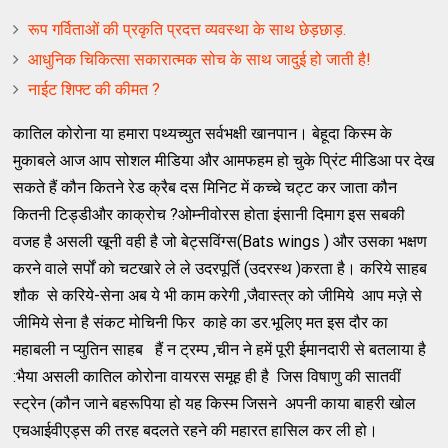
रूप गर्विताओं की प्रकृति प्रदत्त व्यवस्था के साथ छेड़छाड़.
आधुनिक चिकित्सा सकारात्मक सोच के साथ जादुई हो जाती है!
नाईट शिफ्ट की कीमत ?
कातिल कोरोना या हमारा पथ्यच्युत सर्वभक्षी खानपान। बेहूदा किस्म के
मुकाबले आज आप सोशल मीडिया और आमफहम हो चुके प्रिंट मीडिआ पर देख
सकते हैं कौन कितने रेड क्रैब दस मिनिट में कच्चे चट्ट कर जाता कौन
कितनी टिड्डीऔर काक्रोच ?ओम्नीवोरस होता इंसानी दिमाग इस सबकी
वजह है असली खूनी वही है जो बेट्सविंग्स(Bats wings ) और उसका भक्षण
करने वाले सर्पों को चटखारे ले ले उदरपूर्ति (उदरस्थ )करता है। करिये साहब
शौक से करिये-सेना अब ये भी काम करेगी ,जैवास्त्र को जीमिये आप मज़े से
जीमिये सेना है संकट मोचिनी फिर काहे का डर.भूलिए मत इस दौर का
महाबली न प्युतिन साहब हैं न ट्रम्प ,चीन ने हमें पूरी ईमानदारी से बतलाया है
:भैया असली कातिल कोरोना वायरस समूह ही है जिस विषाणु की सातवीं
स्ट्रेन (कौन जाने बहरूपिया हो यह किस्म जिसने अपनी काया बाहरी खोल
एचआईवीएड्स की तरह बदलते रहने की महारत हासिल कर ली हो।