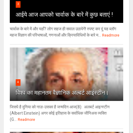
3
आईये आज आपको चार्वाक के बारे में कुछ बताएं !
चार्वाक के बारे में और यहाँ? लोग सहज ही सवाल उठायेगें! स्पष्ट कर दूं यह ब्लॉग
महज विज्ञान की परिभाषाओं, गणनाओं और क्रियाविधियों के बारे म...
Readmore
4
विश्‍व का महानतम वैज्ञानिक अल्बर्ट आइंस्टीन।
जिसपे है दुनिया को नाज़-उसका है जन्मदिन आज(8): अलबर्ट आइन्स्टीन
(Albert Einstein) अगर कोई इतिहास के सर्वाधिक जीनिअस व्यक्ति
(G...
Readmore