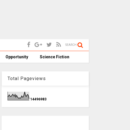
SEARCH
Opportunity
Science Fiction
Total Pageviews
1
4
4
9
6
9
8
3