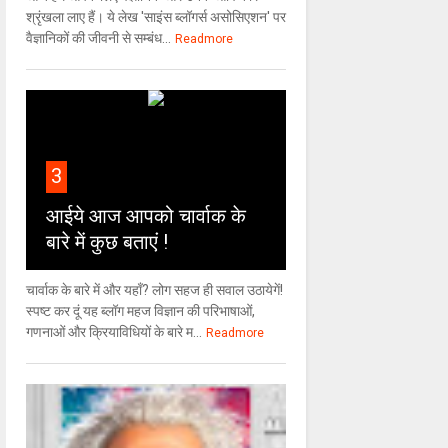
श्रृंखला लाए हैं। ये लेख 'साइंस ब्लॉगर्स असोसिएशन' पर
वैज्ञा‍निकों की जीवनी से सम्बंध...
Readmore
3
आईये आज आपको चार्वाक के
बारे में कुछ बताएं !
चार्वाक के बारे में और यहाँ? लोग सहज ही सवाल उठायेगें!
स्पष्ट कर दूं यह ब्लॉग महज विज्ञान की परिभाषाओं,
गणनाओं और क्रियाविधियों के बारे म...
Readmore