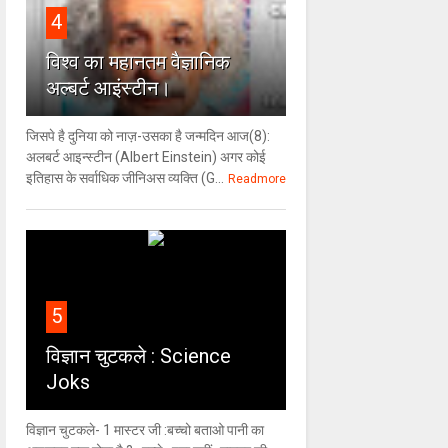
4
विश्‍व का महानतम वैज्ञानिक
अल्बर्ट आइंस्टीन।
जिसपे है दुनिया को नाज़-उसका है जन्मदिन आज(8):
अलबर्ट आइन्स्टीन (Albert Einstein) अगर कोई
इतिहास के सर्वाधिक जीनिअस व्यक्ति (G...
Readmore
5
विज्ञान चुटकले : Science
Joks
विज्ञान चुटकले- 1 मास्टर जी :बच्चो बताओ पानी का