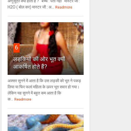
अणुसूत्र क्या होता है ? बच्चे : पता नहीं मास्टर जी :
H2O ( बोल कर) मास्टर जी : अ...
Readmore
6
लड़कियों की ओर भूत क्‍यों
आकर्षित होते हैं?
अक्सर सुनने में आता है कि उस लड़की को भूत ने पकड़
लिया या फिर फलां महिला के ऊपर भूत सवार हो गया।
लेकिन यह सुनने में बहुत कम आता है कि
क...
Readmore