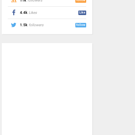
11k
followers
follow
4.4k
Likes
Like
1.5k
followers
follow