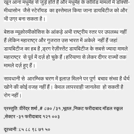
खून आना मधुमेह से जुड़े होते हैं और मधुमेह के कोविड मामलों में डॉक्सी-
मीथासोन जैसे स्टेरॉयड का इस्तेमाल किया जाना डायबिटीज को और
भी उग्र बना सकता है।
बेशक म्यूकोरमीकोसिस के आंकड़े अभी राष्ट्रीय स्तर पर उपलब्ध नहीं
हैं लेकिन महाराष्ट्र और गुजरात उस भारत में अकेले नहीं हैं जहां
डायबिटीज का हब है ,ड्रग रेज़ीस्तेंट डायबिटीज के सबसे ज्यादा मामले
महाराष्ट्र से पूर्व में दर्ज़ हो चुके हैं।हरियाणा से लेकर दीगर राज्यों तक
मामले दर्ज़ हुए हैं।
सावधानी से
आरम्भिक चरण में इलाज़ मिलने पर पूर्ण
बचाव संभव है धैर्य
खोने की कोई वजह नहीं हैं। केवल लापरवाही जानलेवा हो सकती है
रोग नहीं।
प्रस्तुति :वीरेंद्र शर्मा ,# ८७० /३१ ,भूतल ,निकट फरीदाबाद मॉडल स्कूल
,सेक्टर -३१ फरीदाबाद १२१ ००३
दूरध्वनी :८५ ८८ ९८ ७१ ५०