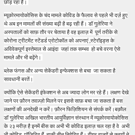
छोड़ रहा है।
म्यूकोर
मायो
कोसिस के चंद मामले कोविड के फैलाव से पहले भी दर्ज़ हुए
थे अब इन मामलों की संख्या बढ़ी है बढ़ रही हैं। डॉ गुलेरिया ने
अस्पतालों को साफ़ तौर पर चेताया है वह इलाज़ में पूर्ण तरीके से
कोरोना ट्रीटमेंट स्टेंडर्ड प्रोटोकॉल को अपनाएं ,स्टेरॉइड्स के
अविवेकपूर्ण इस्तेमाल से
आइंदा
जहां तक सम्भव
हो बचे वरना ऐसे
मामले और भी बढ़ेंगे।
ब्लेक फंगस और अन्य सेकेंडरी इन्फेक्शस से बचा जा सकता है
सावधानी बरतें।
क्योंकि ऐसे सेकेंडरी इंफेक्शन से अब ज्यादा लोग मर रहे हैं। लक्षण देखे
जाने पर फ़ौरन तवज़्ज़ो मिलने पर इससे साफ़ बचा जा सकता है बस
लक्षणों की अनदेखी न करें। फ़ौरन फिज़िशियन से संपर्क करें।बक़ौल
डॉ गुलेरिया अखिल भारतीय आयुर्विज्ञान संस्थान में म्यूकोर
मायो
कोसिस
के २३ मरीज़ है इनमें बीस का अभी भी कोविड इलाज़ चल रहा है वे अभी
भी कोविड
पॉज़िटिव हैं
बाकी तीन निगेटिव हैं। दीगर राज्यों से कइयों ने