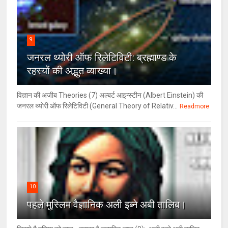
9
जनरल थ्‍योरी ऑफ रिलेटिविटी: ब्रह्माण्‍ड के
रहस्‍यों की अद्भुत व्‍याख्‍या।
विज्ञान की अजीब Theories (7) अल्‍बर्ट आइन्स्टीन (Albert Einstein) की
जनरल थ्योरी ऑफ रिलेटिविटी (General Theory of Relativ...
Readmore
10
पहले मुस्लिम वैज्ञानिक अली इब्ने अबी तालिब।