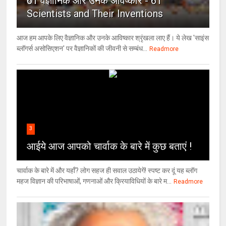
61 वैज्ञानिक और उनके अविष्कार - 61
Scientists and Their Inventions
आज हम आपके लिए वैज्ञानिक और उनके आविष्कार श्रृंखला लाए हैं। ये लेख 'साइंस
ब्लॉगर्स असोसिएशन' पर वैज्ञा‍निकों की जीवनी से सम्बंध...
Readmore
3
आईये आज आपको चार्वाक के बारे में कुछ बताएं !
चार्वाक के बारे में और यहाँ? लोग सहज ही सवाल उठायेगें! स्पष्ट कर दूं यह ब्लॉग
महज विज्ञान की परिभाषाओं, गणनाओं और क्रियाविधियों के बारे म...
Readmore