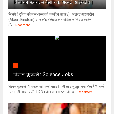
विश्‍व का महानतम वैज्ञानिक अल्बर्ट आइंस्टीन।
जिसपे है दुनिया को नाज़-उसका है जन्मदिन आज(8): अलबर्ट आइन्स्टीन
(Albert Einstein) अगर कोई इतिहास के सर्वाधिक जीनिअस व्यक्ति
(G...
Readmore
5
विज्ञान चुटकले : Science Joks
विज्ञान चुटकले- 1 मास्टर जी :बच्चो बताओ पानी का अणुसूत्र क्या होता है ? बच्चे
: पता नहीं मास्टर जी : H2O ( बोल कर) मास्टर जी : अ...
Readmore