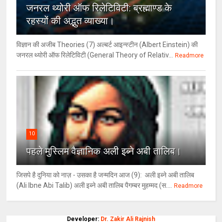
जनरल थ्‍योरी ऑफ रिलेटिविटी: ब्रह्माण्‍ड के
रहस्‍यों की अद्भुत व्‍याख्‍या।
विज्ञान की अजीब Theories (7) अल्‍बर्ट आइन्स्टीन (Albert Einstein) की
जनरल थ्योरी ऑफ रिलेटिविटी (General Theory of Relativ...
Readmore
10
पहले मुस्लिम वैज्ञानिक अली इब्ने अबी तालिब।
जिसपे है दुनिया को नाज़ - उसका है जन्मदिन आज (9): अली इब्ने अबी तालिब
(Ali Ibne Abi Talib) अली इब्ने अबी तालिब पैगम्बर मुहम्मद (स....
Readmore
Developer:
Dr. Zakir Ali Rajnish