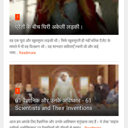
1
प्रेतों के बीच घिरी अकेली लड़की।
वह एक युवा और खूबसूरत लड़की थी। सिर्फ खूबसूरती ही नहीं बल्कि टैलेंट के
मामले में भी वह विलक्षण थी। वह शानदार कविताएँ रचती थी और कई
भाषा...
Readmore
2
61 वैज्ञानिक और उनके अविष्कार - 61
Scientists and Their Inventions
आज हम आपके लिए वैज्ञानिक और उनके आविष्कार श्रृंखला लाए हैं। ये लेख 'साइंस
ब्लॉगर्स असोसिएशन' पर वैज्ञा‍निकों की जीवनी से सम्बंध...