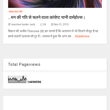
-जीशान हैदर जैदी
...मन की गति से चलने वाला कांसेप्ट यानी वार्महोल्स।
zeashan haider zaidi
34
Nov 01, 2010
विज्ञान की अजीब Theories (8) हम जानते हैं कि आसमान में जो सितारे मौजूद हैं वह
हमसे हज़ारों प्रकाश वर्ष दूर हैं। मतलब ये हुआ कि अगर हम ...
Readmore
Total Pageviews
1
4
4
9
6
5
9
6