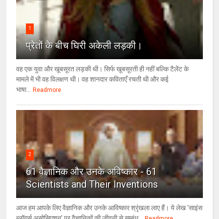
1
प्रेतों के बीच घिरी अकेली लड़की।
वह एक युवा और खूबसूरत लड़की थी। सिर्फ खूबसूरती ही नहीं बल्कि टैलेंट के
मामले में भी वह विलक्षण थी। वह शानदार कविताएँ रचती थी और कई
भाषा...
Readmore
2
61 वैज्ञानिक और उनके अविष्कार - 61
Scientists and Their Inventions
आज हम आपके लिए वैज्ञानिक और उनके आविष्कार श्रृंखला लाए हैं। ये लेख 'साइंस
ब्लॉगर्स असोसिएशन' पर वैज्ञा‍निकों की जीवनी से सम्बंध...
Readmore