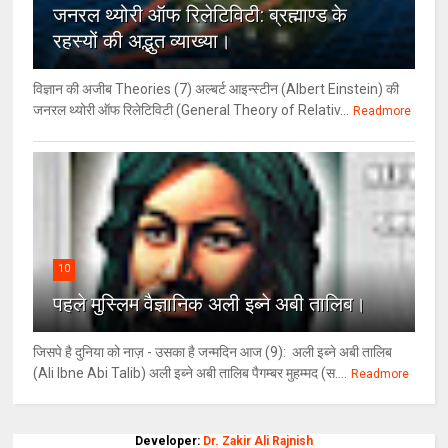
जनरल थ्‍योरी ऑफ रिलेटिविटी: ब्रह्माण्‍ड के
रहस्‍यों की अद्भुत व्‍याख्‍या।
विज्ञान की अजीब Theories (7) अल्‍बर्ट आइन्स्टीन (Albert Einstein) की
जनरल थ्योरी ऑफ रिलेटिविटी (General Theory of Relativ...
Readmore
10
पहले मुस्लिम वैज्ञानिक अली इब्ने अबी तालिब।
जिसपे है दुनिया को नाज़ - उसका है जन्मदिन आज (9): अली इब्ने अबी तालिब
(Ali Ibne Abi Talib) अली इब्ने अबी तालिब पैगम्बर मुहम्मद (स....
Readmore
Developer:
Dr. Zakir Ali Rajnish