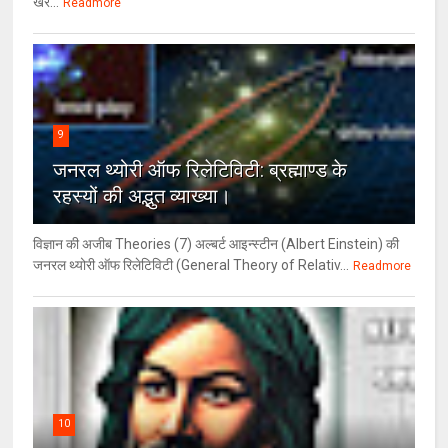
खर...
Readmore
9
जनरल थ्‍योरी ऑफ रिलेटिविटी: ब्रह्माण्‍ड के
रहस्‍यों की अद्भुत व्‍याख्‍या।
विज्ञान की अजीब Theories (7) अल्‍बर्ट आइन्स्टीन (Albert Einstein) की
जनरल थ्योरी ऑफ रिलेटिविटी (General Theory of Relativ...
Readmore
10