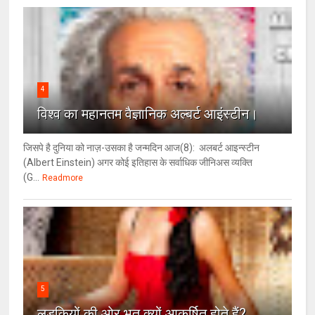
4
विश्‍व का महानतम वैज्ञानिक अल्बर्ट आइंस्टीन।
जिसपे है दुनिया को नाज़-उसका है जन्मदिन आज(8): अलबर्ट आइन्स्टीन
(Albert Einstein) अगर कोई इतिहास के सर्वाधिक जीनिअस व्यक्ति
(G...
Readmore
5
लड़कियों की ओर भूत क्‍यों आकर्षित होते हैं?