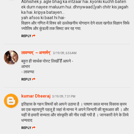
Abhishek ji..agle bhag ka intzaar hai..kyonki kuchh baten
ek dum nayee maluum hui..dhnywaad.[yah chitr kis jagah
ka hai..kripya batayen...
yah afsos ki baat hi hai-
विज्ञान और गणित में विश्व को उल्लेखनीय योगदान देने वाला खगोल विज्ञान सिर्फ
ज्योतिष और कुंडली तक सिमट कर रह गया.
REPLY
लावण्यम्` ~ अन्तर्मन्`
3/19/09, 6:56 AM
बहुत ही सार्थक पोस्ट लिखीँ हैँ आपने -
आभार
- लावण्या
REPLY
kumar Dheeraj
3/19/09, 7:31 PM
इतिहास के गहन विषयों को आपने उ‌ठाया है । पाषाण काल मानव विकास क्रम
का एक महत्वपूणॆ पहलू है जहां से मानव ने अपने जिन्दगी की शुरूआत की । और
यहीं से हमारी सभ्यता और संस्कृति की नीव रखी गयी है । जानकारी देने के लिये
धन्यवाद
REPLY