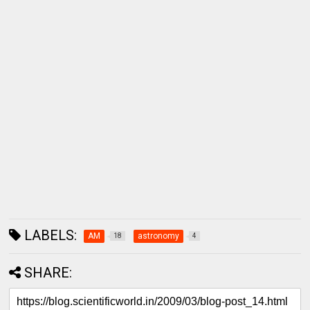
LABELS:
AM
astronomy
18
4
SHARE: