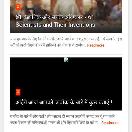
2
61 वैज्ञानिक और उनके अविष्कार - 61
Scientists and Their Inventions
आज हम आपके लिए वैज्ञानिक और उनके आविष्कार श्रृंखला लाए हैं। ये लेख 'साइंस
ब्लॉगर्स असोसिएशन' पर वैज्ञा‍निकों की जीवनी से सम्बंध...
Readmore
3
आईये आज आपको चार्वाक के बारे में कुछ बताएं !
चार्वाक के बारे में और यहाँ? लोग सहज ही सवाल उठायेगें! स्पष्ट कर दूं यह ब्लॉग
महज विज्ञान की परिभाषाओं, गणनाओं और क्रियाविधियों के बारे म...
Readmore