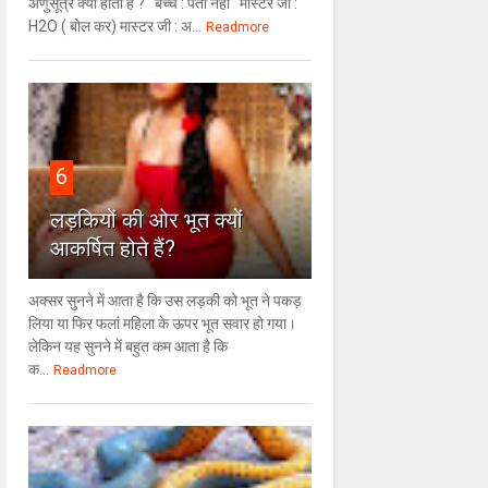
अणुसूत्र क्या होता है ? बच्चे : पता नहीं मास्टर जी :
H2O ( बोल कर) मास्टर जी : अ...
Readmore
6
लड़कियों की ओर भूत क्‍यों
आकर्षित होते हैं?
अक्सर सुनने में आता है कि उस लड़की को भूत ने पकड़
लिया या फिर फलां महिला के ऊपर भूत सवार हो गया।
लेकिन यह सुनने में बहुत कम आता है कि
क...
Readmore