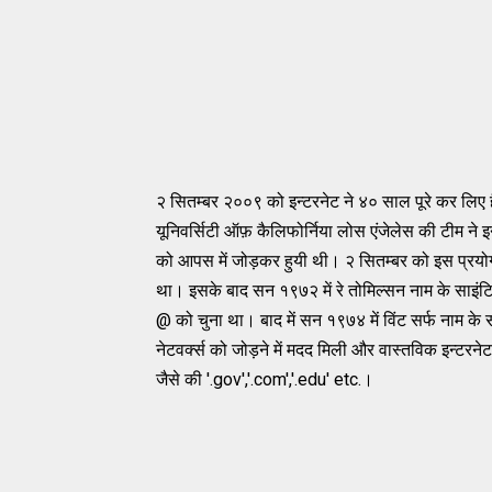
२
सितम्बर
२००९
को
इन्टरनेट
ने
४०
साल
पूरे
कर
लिए
यूनिवर्सिटी
ऑफ़
कैलिफोर्निया
लोस
एंजेलेस
की
टीम
ने
इ
को
आपस
में
जोड़कर
हुयी
थी।
२
सितम्बर
को
इस
प्रयो
था।
इसके
बाद
सन
१९७२
में
रे
तोमिल्सन
नाम
के
साइंट
@
को
चुना
था।
बाद
में
सन
१९७४
में
विंट
सर्फ
नाम
के
स
नेटवर्क्स
को
जोड़ने
में
मदद
मिली
और
वास्तविक
इन्टरनेट
जैसे
की
'.gov','.com','.edu' etc.
।