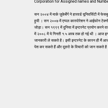
Corporation for Assigned names and Numb
सन
२००४
में
मार्क
ज़ुकेर्बेर्ग
ने
हारवर्ड
यूनिवर्सिटी
में
फेसब
हुयी
।
सन
२००७
में
एप्पल
कारपोरेशन
ने
आईफोन टेक्न
जोड़ा। सन
१९९९
में
दुनिया
में
इन्‍टरनेट प्रयोग
करने
वा
में
२००८
में
ये
गिनती
१
.
५
अरब
तक
हो
गई
थी
।
आज
इन
जानकारी
ले
सकते
है।
इसी
इन्टरनेट
के
कारन
ही
मैं
आ
पेश
कर
सकते
हैं
और
दूसरो
के
विचारो
ं
को
जान
सकते
है