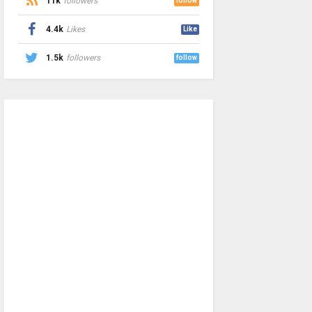
11k
followers
follow
4.4k
Likes
Like
1.5k
followers
follow