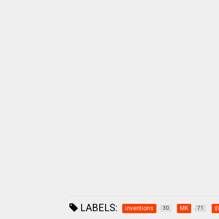
LABELS:
inventions
MK
इ
30
71