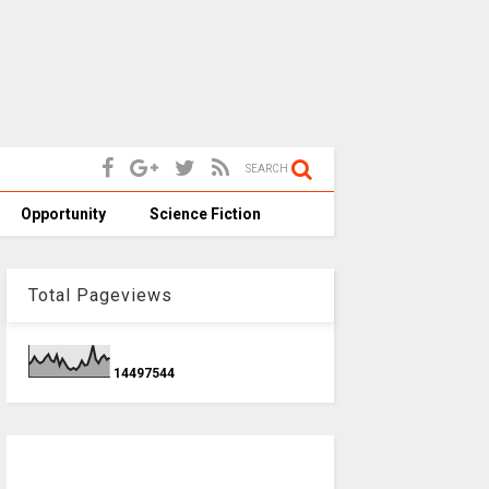
SEARCH
Opportunity
Science Fiction
Total Pageviews
1
4
4
9
7
5
4
4