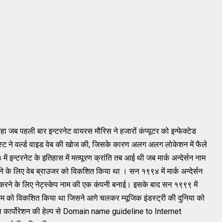
रहा
जब
पहली
बार
इन्टरनेट
वायरस
मौरिस
ने
हजारों
कंप्यूटर
को
इन्फेक्टेड
स्ट
ने
वर्ल्ड
वाइड
वेब
की
खोज
की
,
जिसके
कारण
अलग
अलग
लोकेशन
में
फैले
३
में
इन्टरनेट
के
इतिहास
में
मत्व्पूरण
क्रांति
तब
आई
थी
जब
मार्क
अन्देर्सन
नाम
ने
के
लिए
वेब
ब्राउजर
को
विकशित
किया
था
।
सन
१९९४
में
मार्क
अन्देर्सन
करने
के
लिए
नेट्स्केप
नाम
की
एक
कंपनी
बनाई
। इसके
बाद
सन
१९९९
में
टम
को
विकशित
किया
था
जिसने
आगे
चलकर
म्यूजिक
इंडस्ट्री
की
दुनिया
को
कार्पोरेशन
की
हेल्प
से
Domain name guideline to Internet