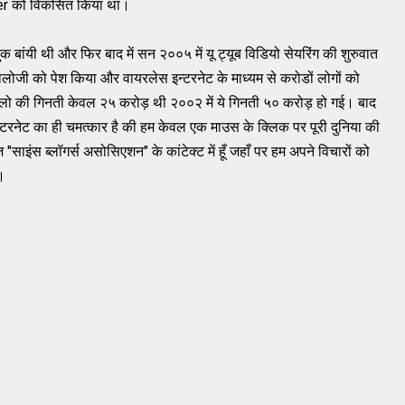
er
को
विकसित
किया
था।
ुक
बांयी
थी
और
फिर
बाद
में
सन
२००५
में
यू
ट्यूब
विडियो
सेयरिंग
की
शुरुवात
ोलोजी
को
पेश
किया
और
वायरलेस
इन्टरनेट
के
माध्यम
से
करोडों
लोगों
को
लो
की
गिनती
केवल
२५
करोड़
थी
२००२
में
ये
गिनती
५०
करोड़
हो
गई
।
बाद
्‍टरनेट
का
ही
चमत्कार
है
की
हम
केवल
एक
माउस
के
क्लिक
पर
पूरी
दुनिया
की
ज
"साइंस
ब्लॉगर्स
असोसिएशन"
के
कांटेक्ट
में
हूँ
जहाँ
पर
हम
अपने
विचारों
को
।