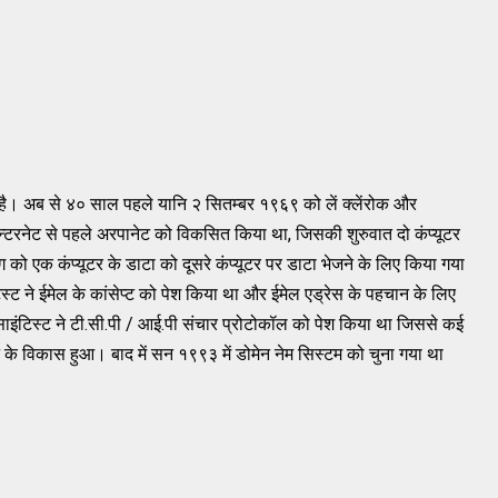
है।
अब
से
४०
साल
पहले
यानि
२
सितम्बर
१९६९
को
लें
क्लेंरोक
और
न्टरनेट
से
पहले
अरपानेट
को
विकसित
किया
था,
जिसकी
शुरुवात
दो
कंप्यूटर
ग
को
एक
कंप्यूटर
के
डाटा
को
दूसरे
कंप्यूटर
पर
डाटा
भेजने
के
लिए
किया
गया
िस्ट
ने
ईमेल
के
कांसेप्ट
को
पेश
किया
था
और
ईमेल
एड्रेस
के
पहचान
के
लिए
ाइंटिस्ट
ने
टी.सी
.
पी
/
आई
.
पी
संचार
प्रोटोकॉल
को
पेश
किया
था
जिससे
कई
के
विकास
हुआ।
बाद में
सन
१९९३
में
डोमेन
नेम
सिस्टम
को
चुना
गया
था