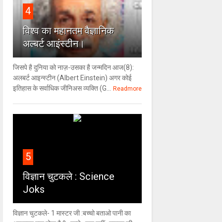
4
विश्‍व का महानतम वैज्ञानिक
अल्बर्ट आइंस्टीन।
जिसपे है दुनिया को नाज़-उसका है जन्मदिन आज(8):
अलबर्ट आइन्स्टीन (Albert Einstein) अगर कोई
इतिहास के सर्वाधिक जीनिअस व्यक्ति (G...
Readmore
5
विज्ञान चुटकले : Science
Joks
विज्ञान चुटकले- 1 मास्टर जी :बच्चो बताओ पानी का