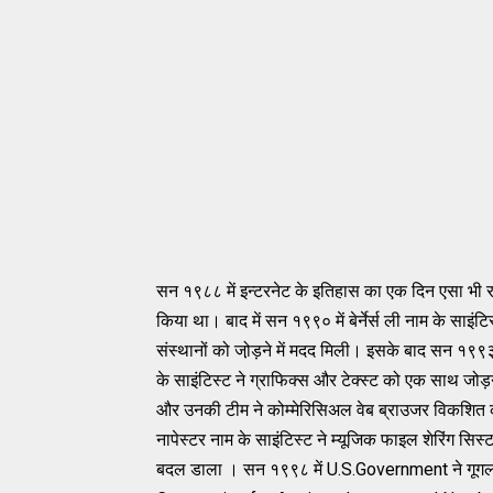
सन
१९८८
में
इन्टरनेट
के
इतिहास
का
एक
दिन
एसा
भी
किया
था। बाद
में
सन
१९९०
में
बेर्नेर्स
ली
नाम
के
साइंटि
संस्थानों
को
जो़ड़ने
में
मदद
मिली।
इसके
बाद
सन
१९९
के
साइंटिस्ट
ने
ग्राफिक्स
और
टेक्स्ट
को
एक
साथ
जोड़
और
उनकी
टीम
ने
कोम्मेरिसिअल
वेब
ब्राउजर
विकशित
नापेस्टर
नाम
के
साइंटिस्ट
ने
म्यूजिक
फाइल
शेरिंग
सिस्
बदल
डाला
।
सन
१९९८
में
U
.
S.Government ने गूगल 