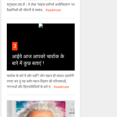
श्रृंखला लाए हैं। ये लेख 'साइंस ब्लॉगर्स असोसिएशन' पर
वैज्ञा‍निकों की जीवनी से सम्बंध...
Readmore
3
आईये आज आपको चार्वाक के
बारे में कुछ बताएं !
चार्वाक के बारे में और यहाँ? लोग सहज ही सवाल उठायेगें!
स्पष्ट कर दूं यह ब्लॉग महज विज्ञान की परिभाषाओं,
गणनाओं और क्रियाविधियों के बारे म...
Readmore