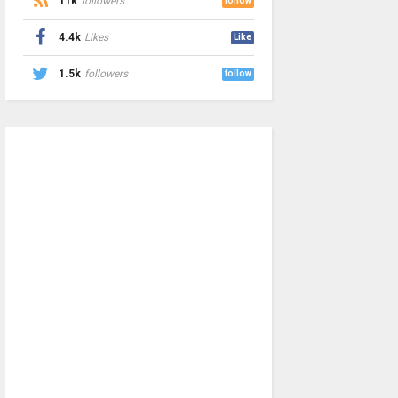
11k
followers
follow
4.4k
Likes
Like
1.5k
followers
follow