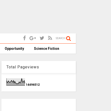
SEARCH
Opportunity
Science Fiction
Total Pageviews
1
4
4
9
6
5
1
2