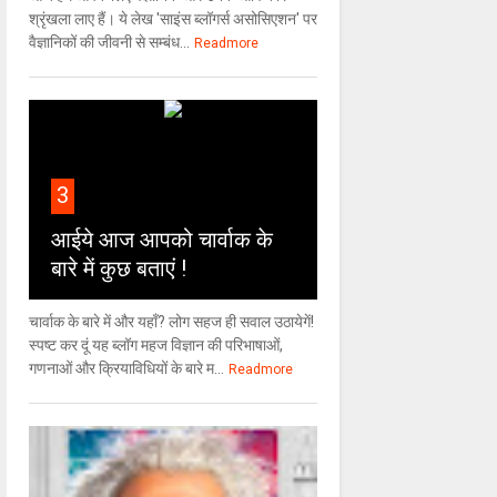
श्रृंखला लाए हैं। ये लेख 'साइंस ब्लॉगर्स असोसिएशन' पर
वैज्ञा‍निकों की जीवनी से सम्बंध...
Readmore
3
आईये आज आपको चार्वाक के
बारे में कुछ बताएं !
चार्वाक के बारे में और यहाँ? लोग सहज ही सवाल उठायेगें!
स्पष्ट कर दूं यह ब्लॉग महज विज्ञान की परिभाषाओं,
गणनाओं और क्रियाविधियों के बारे म...
Readmore