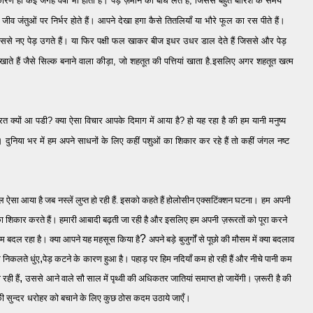
 ही कई जगह वर्षा भी होती है। पेड़ ज़मीन को बांध लेते हैं, जिससे बहुत बारिश के समय
ीव जंतुओं पर निर्भर होते हैं। आपने देखा हगा कैसे तितलियाँ या भौरे फूल का रस पीते हैं।
 जिससे नए पेड़ उगते हैं। या फिर पक्षी फल खाकर बीज इधर उधर डाल देते हैं जिससे और पेड़
ाँ खाते हैं जैसे सिल्क बनाने वाला कीड़ा, जो शहतूत की पत्तियां खाता है.इसलिए अगर शहतूत खत्म
 क्यों आ पडी? क्या ऐसा विचार आपके दिमाग में आया है? हो यह रहा है की हम यानी मनुष्य
ुनिया भर में हम अपने साधनों के लिए कहीं पशुओं का शिकार कर रहे हैं तो कहीं जंगल नष्ट
ाल ऐसा आया है जब
नस्लें लुप्त हो रही हैं. इसको कहते हैं होलोसीन एक्सटिंक्शन घटना।
हम
अपनी
ा शिकार करते हैं। हमारी आबादी बढ़ती जा रही है और इसलिए हम अपनी
ज़रूरतों को पूरा करने
?
सम बदल रहा है। क्या आपने यह महसूस किया है
अपने बड़े
बुजुर्गों से पूछो की मौसम में क्या बदलाव
,
से निकलते धुंए
पेड़ कटने के
कारण हुआ है। पहाड़ पर हिम नदियाँ कम हो रही हैं और नीचे पानी कम
,
रही हैं
उससे
आने वाले सौ साल में पृथ्वी की अधिकतर जातियां समाप्त हो जायेंगी। ज़रूरी
है की
 सुन्दर
धरोहर को बचाने के लिए कुछ ठोस कदम उठाये जाएँ।