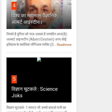
4
विश्‍व का महानतम वैज्ञानिक
अल्बर्ट आइंस्टीन।
जिसपे है दुनिया को नाज़-उसका है जन्मदिन आज(8):
अलबर्ट आइन्स्टीन (Albert Einstein) अगर कोई
इतिहास के सर्वाधिक जीनिअस व्यक्ति (G...
Readmore
5
विज्ञान चुटकले : Science
Joks
विज्ञान चुटकले- 1 मास्टर जी :बच्चो बताओ पानी का