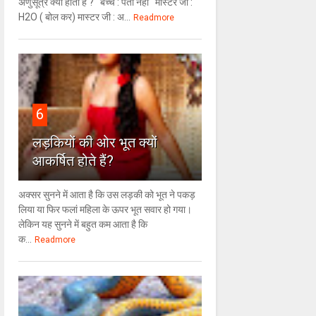
अणुसूत्र क्या होता है ? बच्चे : पता नहीं मास्टर जी :
H2O ( बोल कर) मास्टर जी : अ...
Readmore
6
लड़कियों की ओर भूत क्‍यों
आकर्षित होते हैं?
अक्सर सुनने में आता है कि उस लड़की को भूत ने पकड़
लिया या फिर फलां महिला के ऊपर भूत सवार हो गया।
लेकिन यह सुनने में बहुत कम आता है कि
क...
Readmore