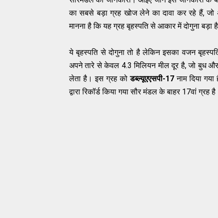
का
सबसे
बड़ा
ग्रह
खोज
लेने
का
दावा
कर
रहे
हैं
,
जो
मानना
है
कि
यह
ग्रह
बृहस्पति
से
आकार
में
दोगुना
बड़ा
ह
ये
बृहस्पति
से
दोगुना
तो
है
लेकिन
इसका
वजन
बृहस्पत
अपने
तारे
से
केवल
4.3
मिलियन
मील
दूर
है
,
जो
बुध
औ
लेता
है।
इस
ग्रह
को
डब्ल्यूएएसपी
-17
नाम
दिया
गया
द्वारा
रिकॉर्ड
किया
गया
सौर
मंडल
के
बाहर
17
वां
ग्रह
है