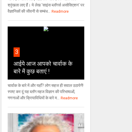
श्रृंखला लाए हैं। ये लेख 'साइंस ब्लॉगर्स असोसिएशन' पर
वैज्ञा‍निकों की जीवनी से सम्बंध...
Readmore
3
आईये आज आपको चार्वाक के
बारे में कुछ बताएं !
चार्वाक के बारे में और यहाँ? लोग सहज ही सवाल उठायेगें!
स्पष्ट कर दूं यह ब्लॉग महज विज्ञान की परिभाषाओं,
गणनाओं और क्रियाविधियों के बारे म...
Readmore