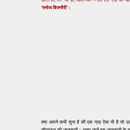
'मनोज बिजनौरी'
।
क्या
आपने
कभी
सुना
है
की
एक
ग्रह
ऐसा
भी
है
जो
उल
सौरमंडल
की
जानकारी
।
आइए
जानें
इस
जानकारी
के
ब