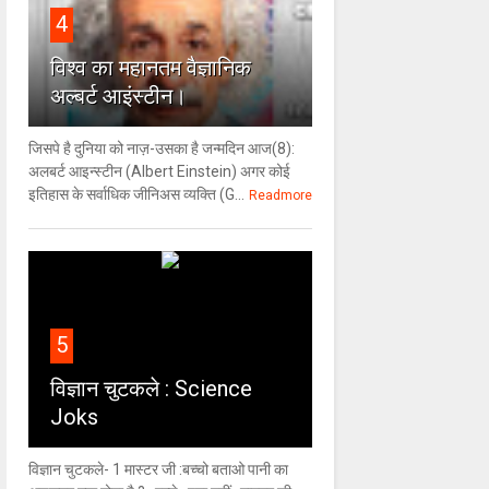
4
विश्‍व का महानतम वैज्ञानिक
अल्बर्ट आइंस्टीन।
जिसपे है दुनिया को नाज़-उसका है जन्मदिन आज(8):
अलबर्ट आइन्स्टीन (Albert Einstein) अगर कोई
इतिहास के सर्वाधिक जीनिअस व्यक्ति (G...
Readmore
5
विज्ञान चुटकले : Science
Joks
विज्ञान चुटकले- 1 मास्टर जी :बच्चो बताओ पानी का