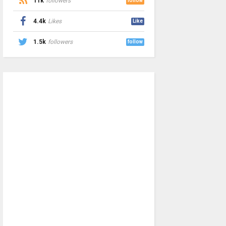
11k
followers
follow
4.4k
Likes
Like
1.5k
followers
follow