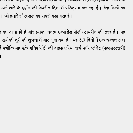
अपने
तारे
के
घूर्णन
की
विपरीत
दिशा
में
परिक्रमा
कर
रहा
है।
वैज्ञानिकों
का
ै।
जो
हमारे
सौरमंडल
का
सबसे
बड़ा
ग्रह
है।
ि
का
आधा
ही
है
और
इसका
घनत्व
एक्पांडेड
पॉलीस्टायरीन
की
तरह
है।
यह
र
सूर्य
की
दूरी
की
तुलना
में
आठ
गुना
कम
है।
यह
3.7
दिनों
में
एक
चक्कर
लगा
है
क्योंकि
यह
यूके
यूनिवर्सिटी
की
वाइड
एरिया
सर्च
फॉर
प्लेनेट
(
डब्ल्यूएएसपी
)
।