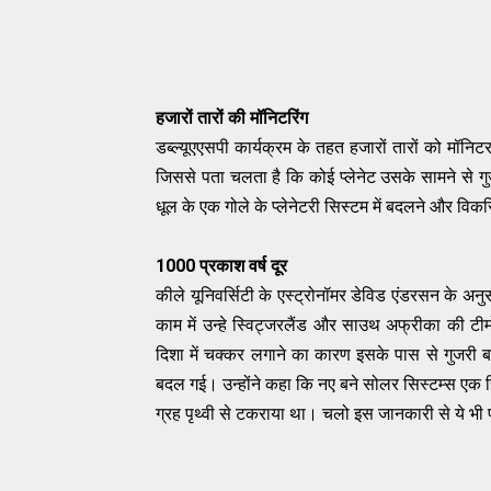
हजारों
तारों
की
मॉनिटरिंग
डब्ल्यूएएसपी
कार्यक्रम
के
तहत
हजारों
तारों
को
मॉनिट
जिससे
पता
चलता
है
कि
कोई
प्लेनेट
उसके
सामने
से
ग
धूल
के
एक
गोले
के
प्लेनेटरी
सिस्टम
में
बदलने
और
विक
1000
प्रकाश
वर्ष
दूर
कीले
यूनिवर्सिटी
के
एस्ट्रोनॉमर
डेविड
एंडरसन
के
अनु
काम
में
उन्हे
स्विट्जरलैंड
और
साउथ
अफ्रीका
की
टीम
दिशा
में
चक्कर
लगाने
का
कारण
इसके
पास
से
गुजरी
ब
बदल
गई।
उन्होंने
कहा
कि
नए
बने
सोलर
सिस्टम्स
एक
ग्रह
पृथ्वी
से
टकराया
था
।
चलो
इस
जानकारी
से
ये
भी