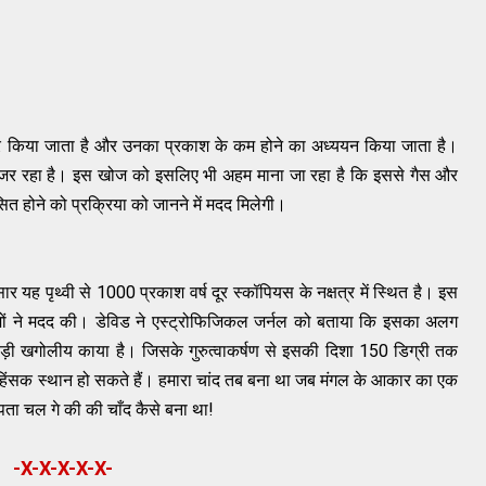
र
किया
जाता
है
और
उनका
प्रकाश
के
कम
होने
का
अध्ययन
किया
जाता
है।
ुजर
रहा
है।
इस
खोज
को
इसलिए
भी
अहम
माना
जा
रहा
है
कि
इससे
गैस
और
सित
होने
को
प्रक्रिया
को
जानने
में
मदद
मिलेगी।
सार
यह
पृथ्वी
से
1000
प्रकाश
वर्ष
दूर
स्कॉपियस
के
नक्षत्र
में
स्थित
है।
इस
ों
ने
मदद
की।
डेविड
ने
एस्ट्रोफिजिकल
जर्नल
को
बताया
कि
इसका
अलग
ड़ी
खगोलीय
काया
है।
जिसके
गुरुत्वाकर्षण
से
इसकी
दिशा
150
डिग्री
तक
हिंसक
स्थान
हो
सकते
हैं।
हमारा
चांद
तब
बना
था
जब
मंगल
के
आकार
का
एक
पता
चल
गे
की
की
चाँद
कैसे
बना
था
!
-X-X-X-X-X-