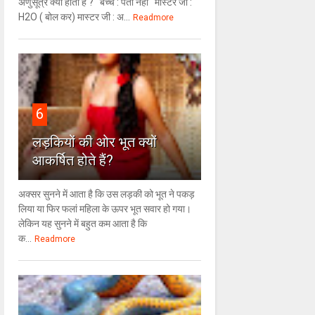
अणुसूत्र क्या होता है ? बच्चे : पता नहीं मास्टर जी :
H2O ( बोल कर) मास्टर जी : अ...
Readmore
6
लड़कियों की ओर भूत क्‍यों
आकर्षित होते हैं?
अक्सर सुनने में आता है कि उस लड़की को भूत ने पकड़
लिया या फिर फलां महिला के ऊपर भूत सवार हो गया।
लेकिन यह सुनने में बहुत कम आता है कि
क...
Readmore