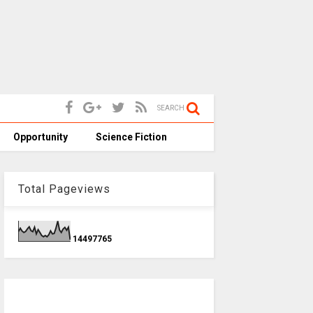
SEARCH
Opportunity
Science Fiction
Total Pageviews
1
4
4
9
7
7
6
5