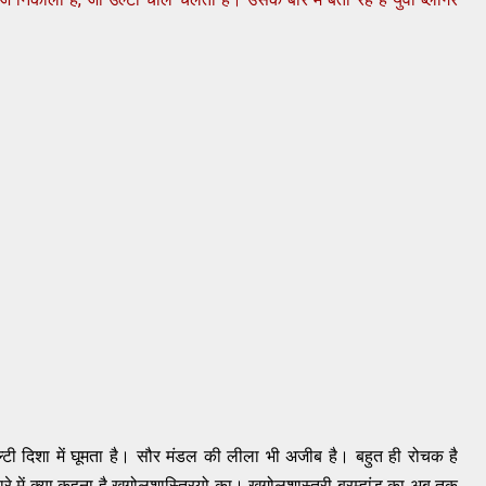
्टी
दिशा
में
घूमता
है
।
सौर
मंडल
की
लीला
भी
अजीब
है।
बहुत
ही
रोचक
है
ारे
में
क्या
कहना
है
खगोलशास्त्रियो
का।
खगोलशास्त्री
ब्रम्हांड
का
अब
तक