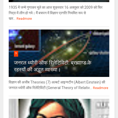
1935 में जन्मे गुणाकर मूले का आज शुक्रवार 16 अक्तूबर को 2009 को चिर
निद्रा में लीन हो गये। मैं बचपन में विज्ञान प्रगति नियमित रूप से
खर...
Readmore
9
जनरल थ्‍योरी ऑफ रिलेटिविटी: ब्रह्माण्‍ड के
रहस्‍यों की अद्भुत व्‍याख्‍या।
विज्ञान की अजीब Theories (7) अल्‍बर्ट आइन्स्टीन (Albert Einstein) की
जनरल थ्योरी ऑफ रिलेटिविटी (General Theory of Relativ...
Readmore