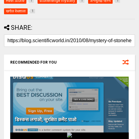
Heel Stone
stonehenge mystery
अनसुलझे रहस्य
1
1
1
खगोल वेधशाला
1
SHARE:
RECOMMENDED FOR YOU
डिस्कस लगाओ, सुरक्षित कमेंट पाओ