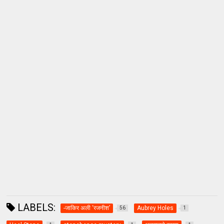
LABELS:
-जाकिर अली ‘रजनीश’
Aubrey Holes
56
1