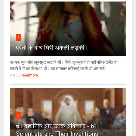
1
प्रेतों के बीच घिरी अकेली लड़की।
वह एक युवा और खूबसूरत लड़की थी। सिर्फ खूबसूरती ही नहीं बल्कि टैलेंट के
मामले में भी वह विलक्षण थी। वह शानदार कविताएँ रचती थी और कई
भाषा...
Readmore
2
61 वैज्ञानिक और उनके अविष्कार - 61
Scientists and Their Inventions