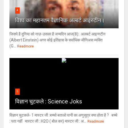
4
विश्‍व का महानतम वैज्ञानिक अल्बर्ट आइंस्टीन।
जिसपे है दुनिया को नाज़-उसका है जन्मदिन आज(8): अलबर्ट आइन्स्टीन
(Albert Einstein) अगर कोई इतिहास के सर्वाधिक जीनिअस व्यक्ति
(G...
Readmore
5
विज्ञान चुटकले : Science Joks
विज्ञान चुटकले- 1 मास्टर जी :बच्चो बताओ पानी का अणुसूत्र क्या होता है ? बच्चे
: पता नहीं मास्टर जी : H2O ( बोल कर) मास्टर जी : अ...
Readmore