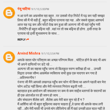
रंजू भाटिया
9/1/10, 5:00 PM
न आ पाने का अफ़सोस रहा बहुत ..पर उसको रोज़ रिपोर्ट में पढ़ कर यही समझा
लिया की मैं भी वही हूँ ..बहुत बढ़िया प्रयास रहा यह ..और सबसे सुखद आश्चर्य
आज यह पढ़ कर और फोटो देख कर हुआ की अल्पना जी भी वहां पहुँच गयी
..रिपोर्टिंग ही बहुत बढ़िया रही ..वहां पर तो सब बढ़िया ही होगा ..इसी तरह के
प्रयास रहे इसी शुभकामना के साथ ...
REPLY
Arvind Mishra
9/1/10, 5:54 PM
आपके सतत घोर परिश्रम का अच्छा परिणाम मिला ...चोटिल होने के बाद भी आप
भी अपने दायित्वों पर डंटे रहे ...
अल्पना जी का सहसा पहुँच जाना तो बिलकुल स्वप्न सरीखा ही था ....उनकी
विद्वता उनका सौम्य आकर्षक व्यक्तित्व सभी कुछ एक यादगार बन गया है
...अविस्मरनीय !
रंजना जी मैंने आपको लखनऊ पहुँच कर फोन भी किया था आपने पहली बार मेरा
फोन अटेंड नहीं किया और मेरी व्यस्तता निरंतर बढ़ती गयी ....
बहरहाल इस आयोजन की सफलता पर कम से कम साईंस ब्लागर्स के सदस्यों का
ही एक अंतर्जाल पर ही जश्न हो जाय ...
और संचालन शैलेश करे ..शैलेश आप मेरी बात सुन रहे हैं न ?
मैं आर्शिया को भी बहुत शुक्रिया कहना चाहता हूँ ,वे छाया सी आपके साथ लगी
रहीं ...और मेरी माफी भी उनसे मांग लीजियेगा की मैं वहां उनकी हाल चाल नहीं ले