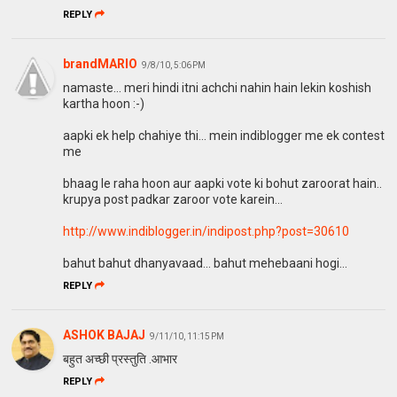
REPLY
brandMARIO
9/8/10, 5:06 PM
namaste... meri hindi itni achchi nahin hain lekin koshish
kartha hoon :-)
aapki ek help chahiye thi... mein indiblogger me ek contest
me
bhaag le raha hoon aur aapki vote ki bohut zaroorat hain..
krupya post padkar zaroor vote karein...
http://www.indiblogger.in/indipost.php?post=30610
bahut bahut dhanyavaad... bahut mehebaani hogi...
REPLY
ASHOK BAJAJ
9/11/10, 11:15 PM
बहुत अच्छी प्रस्तुति .आभार
REPLY