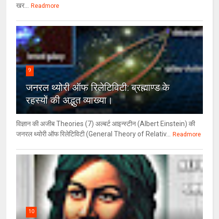
खर...
Readmore
9
जनरल थ्‍योरी ऑफ रिलेटिविटी: ब्रह्माण्‍ड के
रहस्‍यों की अद्भुत व्‍याख्‍या।
विज्ञान की अजीब Theories (7) अल्‍बर्ट आइन्स्टीन (Albert Einstein) की
जनरल थ्योरी ऑफ रिलेटिविटी (General Theory of Relativ...
Readmore
10