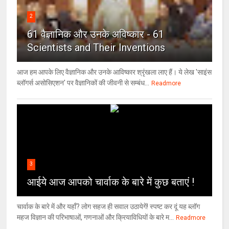
2
61 वैज्ञानिक और उनके अविष्कार - 61
Scientists and Their Inventions
आज हम आपके लिए वैज्ञानिक और उनके आविष्कार श्रृंखला लाए हैं। ये लेख 'साइंस
ब्लॉगर्स असोसिएशन' पर वैज्ञा‍निकों की जीवनी से सम्बंध...
Readmore
3
आईये आज आपको चार्वाक के बारे में कुछ बताएं !
चार्वाक के बारे में और यहाँ? लोग सहज ही सवाल उठायेगें! स्पष्ट कर दूं यह ब्लॉग
महज विज्ञान की परिभाषाओं, गणनाओं और क्रियाविधियों के बारे म...
Readmore