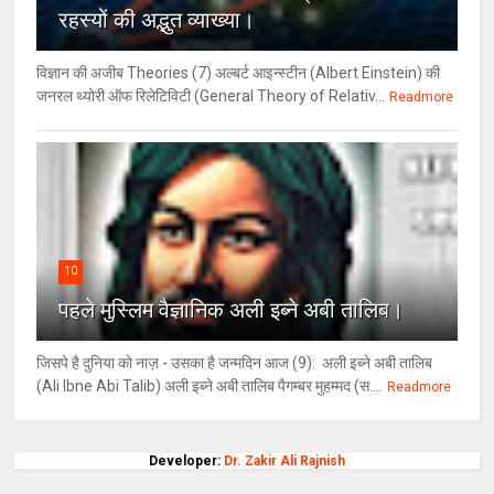
रहस्‍यों की अद्भुत व्‍याख्‍या।
विज्ञान की अजीब Theories (7) अल्‍बर्ट आइन्स्टीन (Albert Einstein) की
जनरल थ्योरी ऑफ रिलेटिविटी (General Theory of Relativ...
Readmore
10
पहले मुस्लिम वैज्ञानिक अली इब्ने अबी तालिब।
जिसपे है दुनिया को नाज़ - उसका है जन्मदिन आज (9): अली इब्ने अबी तालिब
(Ali Ibne Abi Talib) अली इब्ने अबी तालिब पैगम्बर मुहम्मद (स....
Readmore
Developer:
Dr. Zakir Ali Rajnish