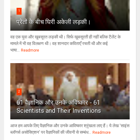
1
प्रेतों के बीच घिरी अकेली लड़की।
वह एक युवा और खूबसूरत लड़की थी। सिर्फ खूबसूरती ही नहीं बल्कि टैलेंट के
मामले में भी वह विलक्षण थी। वह शानदार कविताएँ रचती थी और कई
भाषा...
Readmore
2
61 वैज्ञानिक और उनके अविष्कार - 61
Scientists and Their Inventions
आज हम आपके लिए वैज्ञानिक और उनके आविष्कार श्रृंखला लाए हैं। ये लेख 'साइंस
ब्लॉगर्स असोसिएशन' पर वैज्ञा‍निकों की जीवनी से सम्बंध...
Readmore