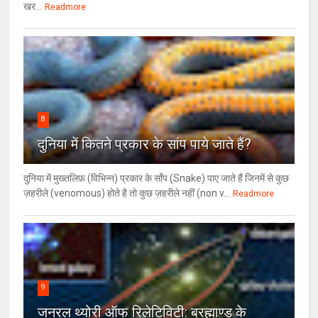
खर...
Readmore
8
दुनिया में कितने प्रकार के सांप पाये जाते हैं?
दुनिया में मुख्तलिफ़ (विभिन्न) प्रकार के साँप (Snake) पाए जाते हैं जिनमें से कुछ
ज़हरीले (venomous) होते है तो कुछ ज़हरीले नहीं (non v...
Readmore
9
जनरल थ्‍योरी ऑफ रिलेटिविटी: ब्रह्माण्‍ड के