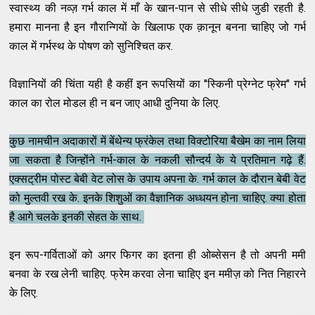
स्वास्थ्य
की
नव्ज़
गर्भ
काल
में
माँ
के
खान
-
पान
से
सीधे
सीधे
जुडी
रहती
है
.
हमारा
मानना
है
इन
गौरान्गियों
के
खिलाफ
एक
क़ानून
बनना
चाहिए
जो
गर्भ
काल
में
गर्भस्थ
के
पोषण
को
सुनिश्चित
कर.
विज्ञानियों
की
चिंता
यही
है
कहीं
इन
रूपसियों
का
"
स्किनी
प्रेग्नेट
फ्रेम
"
गर्भ
काल
का
रोल
मोडल
ही
न
बन
जाए
आधी
दुनिया
के
लिए.
कुछ
नाम
चीन
अदाकारों
में
बेंथेन्य
फ्रंकेल
तथा
विक्टोरिया
बैखेम
का
नाम
लिया
जा
सकता
है
जिन्होंने
गर्भ
-
काल
के
नकली
सौन्दर्य
के
ये
प्रतिमान
गढ़े
हैं
.
एक्सट्रीम
पोस्ट
बेबी
वेट
लोस
के
उपाय
अपना
के
.
गर्भ
काल
के
दौरान
बेबी
वेट
को
मुल्तवी
रख
के
.
इनके
शिशुओं
का
वैज्ञानिक
अध्धयन
होना
चाहिए
.
क्या
होता
है
आगे
चलके
इनकी
सेहत
के
साथ.
इन
रूप
-
गर्विताओं
को
अगर
फिगर
का
इतना
ही
ओब्सेसन
है
तो
अपनी
ममी
बनवा के
रख
लेनी
चाहिए
.
फ्रेम
करवा
लेना
चाहिए
इन
ममीज़
को
नित
निहारने
के
लिए
.