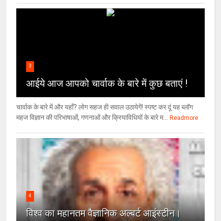
3
आईये आज आपको चार्वाक के बारे में कुछ बताएं !
चार्वाक के बारे में और यहाँ? लोग सहज ही सवाल उठायेगें! स्पष्ट कर दूं यह ब्लॉग
महज विज्ञान की परिभाषाओं, गणनाओं और क्रियाविधियों के बारे म...
Readmore
4
विश्‍व का महानतम वैज्ञानिक अल्बर्ट आइंस्टीन।