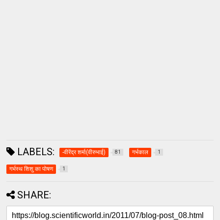
LABELS:
-वीरेंद्र शर्मा(वीरुभाई)
गर्भकाल
81
1
गर्भस्‍थ शिशु का पोषण
1
SHARE: