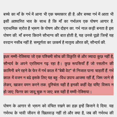
बच्चे
का
माँ
के
गर्भ
में
आना
भी
एक
चमत्कार
ही
है
.
और
बच्चा
गर्भ
में
आता
भी
इसी
आश्वस्ति
भाव
के
साथ
है
कि
माँ
का
गर्भालय
एक
पोषण
आगार
है
.
प्राथमिक
स्रोत
है
भ्रूण
के
पोषण
और
दोहन
का
.
गर्भ
नाल
कड़ी
बनता
है
इस
पोषण
की
.
माँ
बनना
कितने
सौभाग्य
की
बात
होती
है
,
यह
उनसे
पूछो
जिन्हें
यह
वरदान
नसीब
नहीं
है
.
सम्पूर्णता
का
उत्कर्ष
है
मातृत्व
औरत
की
,
सौन्दर्य
की
.
इधर
मम्मी
-
रेक्सिया
जो
एक
पश्चिमी
सोच
की
विकृति
से
और
ज्यादा
कुछ
नहीं
है
,
सौन्दर्य
के
अपने
प्रतिमान
गढ़
रहा
है
।
कुछ
रूपसियाँ
हैं
जो
रसलीन
की
कामिनी
बने
रहने
के
फेर
में
गर्भ
काल
में
"
बेबी
वेट
"
से
निजात
पाना
चाहतीं
हैं
.
गर्भ
काल
में
वजन
न
बढे
इसके
लिए
यह
बहु
-
विध
उपाय
आजमा
रहीं
हैं
,
जिम
जाने
से
लेकर
,
खाकर
वमन
करने
तक
.
दुश्चिंता
यही
है
इनकी
कहीं
देह
यष्टि
विरूप
न
हो
जाए
.
फिगर
का
जादू
चुक
न
जाए
.
बस
यही
है
मम्मी
-
रेक्सिया
।
पोषण
के
आगार
से
भ्रूण
को
वंचित
रखने
का
हक़
इन्हें
किसने
दे
दिया
.
यह
गर्भस्थ
के
भावी
जीवन
से
खिलवाड़
नहीं
तो
और
क्या
है
,
जब
की
गर्भस्थ
की