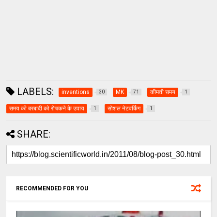
LABELS:
inventions
MK
कीमती समय
30
71
1
समय की बरबादी को रोचकने के उपाय
सोशल नेटवर्किंग
1
1
SHARE:
RECOMMENDED FOR YOU