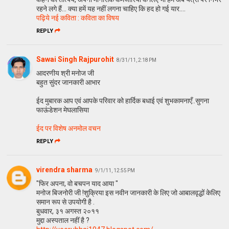
रहने लगे हैं... क्या हमें यह नहीं लगना चाहिए कि हद हो गई यार....
पढ़ि‍ये नई कवि‍ता : कवि‍ता का वि‍षय
REPLY
Sawai Singh Rajpurohit
8/31/11, 2:18 PM
आदरणीय श्री मनोज जी
बहुत सुंदर जानकारी आभार
ईद मुबारक आप एवं आपके परिवार को हार्दिक बधाई एवं शुभकामनाएँ..सुगना
फाऊंडेशन मेघलासिया
ईद पर विशेष अनमोल वचन
REPLY
virendra sharma
9/1/11, 12:55 PM
"फिर अपना, वो बचपन याद आया "
मनोज बिजनोरी जी !शुक्रिया इस नवीन जानकारी के लिए जो आबालवृद्धों केलिए
समान रूप से उपयोगी है .
बुधवार, ३१ अगस्त २०११
मुद्दा अस्पताल नहीं है ?