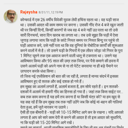
Rajeysha
8/31/11, 12:19 PM
कोन्कार्ड में एक 26 वर्षीय विवेकी युवक लेवी हचिंस रहता था। वह घड़ी साज
था। उसकी आदत थी काम समय पर करना। उसकी नींद रोज 4 बजे खुल जाती
थी पर किन्हीं दिनों, किन्हीं कारणों से जब वह 4 बजे नहीं उठ पाता था तो उसे
सारी दिनचर्या, सारा दिन खराब सा लगता था। तब उसे सूझा कि घड़ी में ऐसा
जुगाड़ लगाया जाय कि घड़ी के कांटे नियत समय पर नियत बिन्दु पर पहुंचे तो
घड़ी आवाज करे, उसे नहीं पता था कि वह दुनियां के रोबोटिक कार्यों की शुरूआत
करने वालों में से है। तो उसने घड़ी के गियरों में एक लीवर जोड़ा जो गियर के पूरा
1 मिनिट घूमने तक एक आवाज करने वाली धातू से टकराता था। उसने यह
आवि‍ष्‍कार कि‍या और 95 साल की उम्र तक जि‍या, पर पैसे कमाने की हवस में
उसने अलार्म घड़ी को अपने नाम से ना तो पेटेंट करवाया ना ही बड़े पैमाने पर
उत्‍पादन करके धंधा कि‍या।
तो जिस नई एप्लीकेशन की बात की जा रही है, लगता है मानव संदर्भ में इसका
आविष्कार हुए दो शतक और कई दशक हो गये हैं।
हम सुबह का अलार्म लगातें हैं, अलार्म बजता है, हम सोये रहते हैं। इन शतकों-
दशकों में अलार्म भी हमारी नींद का हिस्सा हो गया है। जहां तक किस साईट पर...
कब तक काम करना है यह हमें तय करना है या किसी यंत्र को? या हम खुद से
यह कह रहें हैं कि हम सुबह तब तक नहीं उठेंगे जब कि कोई मां-बहन की गालियां
देता हुआ, हमें जूते मारकर ना उठाये।
ऐसी ही एक बीमारी है - घड़ी को 10-15 मिनिट आगे कर के रखना। यदि आपको
लगता है आप को सारे काम देरी से करने की आदत है तो इस आदत को सुधारिये,
ना कि घड़ी को 15-20 मिनिट आगे रखें।
कहने का तात्पर्य, अपनी मानसिक कमजोरियों के लिए भी हम अब यंत्रों पर निर्भर