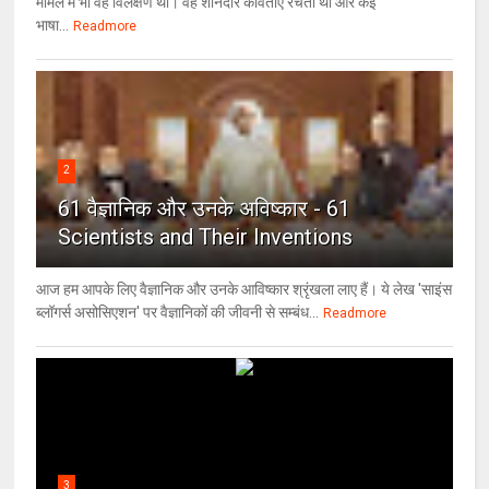
मामले में भी वह विलक्षण थी। वह शानदार कविताएँ रचती थी और कई
भाषा...
Readmore
2
61 वैज्ञानिक और उनके अविष्कार - 61
Scientists and Their Inventions
आज हम आपके लिए वैज्ञानिक और उनके आविष्कार श्रृंखला लाए हैं। ये लेख 'साइंस
ब्लॉगर्स असोसिएशन' पर वैज्ञा‍निकों की जीवनी से सम्बंध...
Readmore
3