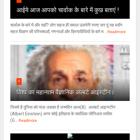
आईये आज आपको चार्वाक के बारे में कुछ बताएं !
चार्वाक के बारे में और यहाँ? लोग सहज ही सवाल उठायेगें! स्पष्ट कर दूं यह ब्लॉग
महज विज्ञान की परिभाषाओं, गणनाओं और क्रियाविधियों के बारे म...
Readmore
4
विश्‍व का महानतम वैज्ञानिक अल्बर्ट आइंस्टीन।
जिसपे है दुनिया को नाज़-उसका है जन्मदिन आज(8): अलबर्ट आइन्स्टीन
(Albert Einstein) अगर कोई इतिहास के सर्वाधिक जीनिअस व्यक्ति
(G...
Readmore