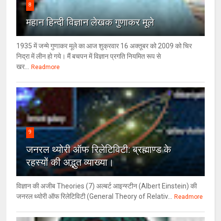
8
महान हिन्दी विज्ञान लेखक गुणाकर मूले
1935 में जन्मे गुणाकर मूले का आज शुक्रवार 16 अक्तूबर को 2009 को चिर
निद्रा में लीन हो गये। मैं बचपन में विज्ञान प्रगति नियमित रूप से
खर...
Readmore
9
जनरल थ्‍योरी ऑफ रिलेटिविटी: ब्रह्माण्‍ड के
रहस्‍यों की अद्भुत व्‍याख्‍या।
विज्ञान की अजीब Theories (7) अल्‍बर्ट आइन्स्टीन (Albert Einstein) की
जनरल थ्योरी ऑफ रिलेटिविटी (General Theory of Relativ...
Readmore