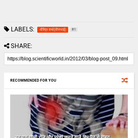
LABELS:
-वीरेंद्र शर्मा(वीरुभाई)
81
SHARE:
RECOMMENDED FOR YOU
बस एक गोली रोज़ और परेशां करने वाले हिप पैन से राहत .