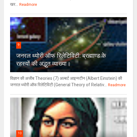
खर...
Readmore
9
जनरल थ्‍योरी ऑफ रिलेटिविटी: ब्रह्माण्‍ड के
रहस्‍यों की अद्भुत व्‍याख्‍या।
विज्ञान की अजीब Theories (7) अल्‍बर्ट आइन्स्टीन (Albert Einstein) की
जनरल थ्योरी ऑफ रिलेटिविटी (General Theory of Relativ...
Readmore
10