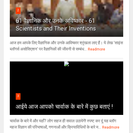
2
61 वैज्ञानिक और उनके अविष्कार - 61
Scientists and Their Inventions
आज हम आपके लिए वैज्ञानिक और उनके आविष्कार श्रृंखला लाए हैं। ये लेख 'साइंस
ब्लॉगर्स असोसिएशन' पर वैज्ञा‍निकों की जीवनी से सम्बंध...
Readmore
3
आईये आज आपको चार्वाक के बारे में कुछ बताएं !
चार्वाक के बारे में और यहाँ? लोग सहज ही सवाल उठायेगें! स्पष्ट कर दूं यह ब्लॉग
महज विज्ञान की परिभाषाओं, गणनाओं और क्रियाविधियों के बारे म...
Readmore