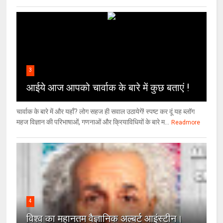
3
आईये आज आपको चार्वाक के बारे में कुछ बताएं !
चार्वाक के बारे में और यहाँ? लोग सहज ही सवाल उठायेगें! स्पष्ट कर दूं यह ब्लॉग
महज विज्ञान की परिभाषाओं, गणनाओं और क्रियाविधियों के बारे म...
Readmore
4
विश्‍व का महानतम वैज्ञानिक अल्बर्ट आइंस्टीन।