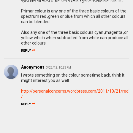
प्राप्त किये जा सकतें हैं .छायांकन में इस तिरभुज का स्तेमाल किया जाता है .
Primar colour is any one of the three basic colours of the
spectrum red ,green or blue from which all other colours
can be blended.
Also any one of the three basic colours cyan ,magenta ,or
yellow which when subtracted from white can produce all
other colours.
REPLY
Anonymous
3/22/12, 10:23 PM
i wrote something on the colour sometime back. think it
might interest you as well.
http://personalconcerns.wordpress.com/2011/10/21/red
/
REPLY