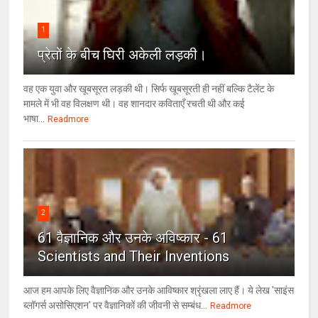
1
प्रेतों के बीच घिरी अकेली लड़की।
वह एक युवा और खूबसूरत लड़की थी। सिर्फ खूबसूरती ही नहीं बल्कि टैलेंट के
मामले में भी वह विलक्षण थी। वह शानदार कविताएँ रचती थी और कई
भाषा...
Readmore
2
61 वैज्ञानिक और उनके अविष्कार - 61
Scientists and Their Inventions
आज हम आपके लिए वैज्ञानिक और उनके आविष्कार श्रृंखला लाए हैं। ये लेख 'साइंस
ब्लॉगर्स असोसिएशन' पर वैज्ञा‍निकों की जीवनी से सम्बंध...
Readmore