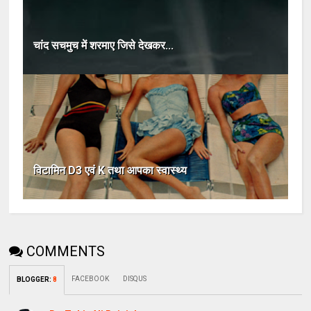
चांद सचमुच में शरमाए जिसे देखकर...
विटामिन D3 एवं K तथा आपका स्‍वास्‍थ्‍य
COMMENTS
FACEBOOK
DISQUS
BLOGGER
:
8