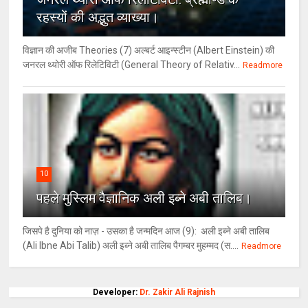
रहस्‍यों की अद्भुत व्‍याख्‍या।
विज्ञान की अजीब Theories (7) अल्‍बर्ट आइन्स्टीन (Albert Einstein) की
जनरल थ्योरी ऑफ रिलेटिविटी (General Theory of Relativ...
Readmore
10
पहले मुस्लिम वैज्ञानिक अली इब्ने अबी तालिब।
जिसपे है दुनिया को नाज़ - उसका है जन्मदिन आज (9): अली इब्ने अबी तालिब
(Ali Ibne Abi Talib) अली इब्ने अबी तालिब पैगम्बर मुहम्मद (स....
Readmore
Developer:
Dr. Zakir Ali Rajnish