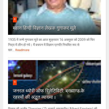
8
महान हिन्दी विज्ञान लेखक गुणाकर मूले
1935 में जन्मे गुणाकर मूले का आज शुक्रवार 16 अक्तूबर को 2009 को चिर
निद्रा में लीन हो गये। मैं बचपन में विज्ञान प्रगति नियमित रूप से
खर...
Readmore
9
जनरल थ्‍योरी ऑफ रिलेटिविटी: ब्रह्माण्‍ड के
रहस्‍यों की अद्भुत व्‍याख्‍या।
विज्ञान की अजीब Theories (7) अल्‍बर्ट आइन्स्टीन (Albert Einstein) की