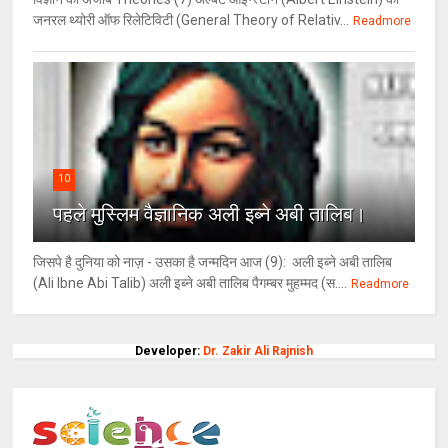
जनरल थ्योरी ऑफ रिलेटिविटी (General Theory of Relativ...
Readmore
10
पहले मुस्लिम वैज्ञानिक अली इब्ने अबी तालिब।
जिसपे है दुनिया को नाज़ - उसका है जन्मदिन आज (9): अली इब्ने अबी तालिब
(Ali Ibne Abi Talib) अली इब्ने अबी तालिब पैगम्बर मुहम्मद (स....
Readmore
Developer:
Dr. Zakir Ali Rajnish