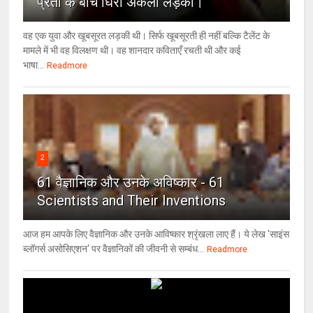
प्रेतों के बीच घिरी अकेली लड़की।
वह एक युवा और खूबसूरत लड़की थी। सिर्फ खूबसूरती ही नहीं बल्कि टैलेंट के
मामले में भी वह विलक्षण थी। वह शानदार कविताएँ रचती थी और कई
भाषा...
Readmore
2
61 वैज्ञानिक और उनके अविष्कार - 61
Scientists and Their Inventions
आज हम आपके लिए वैज्ञानिक और उनके आविष्कार श्रृंखला लाए हैं। ये लेख 'साइंस
ब्लॉगर्स असोसिएशन' पर वैज्ञा‍निकों की जीवनी से सम्बंध...
Readmore