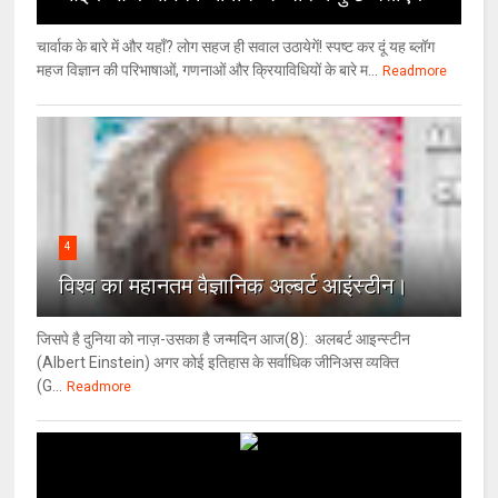
चार्वाक के बारे में और यहाँ? लोग सहज ही सवाल उठायेगें! स्पष्ट कर दूं यह ब्लॉग
महज विज्ञान की परिभाषाओं, गणनाओं और क्रियाविधियों के बारे म...
Readmore
4
विश्‍व का महानतम वैज्ञानिक अल्बर्ट आइंस्टीन।
जिसपे है दुनिया को नाज़-उसका है जन्मदिन आज(8): अलबर्ट आइन्स्टीन
(Albert Einstein) अगर कोई इतिहास के सर्वाधिक जीनिअस व्यक्ति
(G...
Readmore