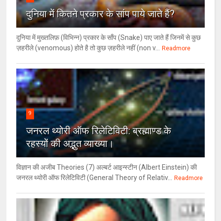
दुनिया में कितने प्रकार के सांप पाये जाते हैं?
दुनिया में मुख्तलिफ़ (विभिन्न) प्रकार के साँप (Snake) पाए जाते हैं जिनमें से कुछ
ज़हरीले (venomous) होते है तो कुछ ज़हरीले नहीं (non v...
Readmore
9
जनरल थ्‍योरी ऑफ रिलेटिविटी: ब्रह्माण्‍ड के
रहस्‍यों की अद्भुत व्‍याख्‍या।
विज्ञान की अजीब Theories (7) अल्‍बर्ट आइन्स्टीन (Albert Einstein) की
जनरल थ्योरी ऑफ रिलेटिविटी (General Theory of Relativ...
Readmore