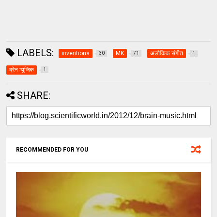
LABELS:
inventions
MK
अलौकिक संगीत
30
71
1
ब्रेन म्‍यूजिक
1
SHARE:
RECOMMENDED FOR YOU