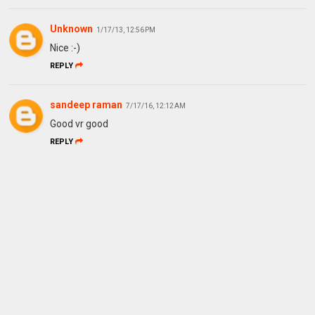
Unknown
1/17/13, 12:56 PM
Nice :-)
REPLY
sandeep raman
7/17/16, 12:12 AM
Good vr good
REPLY