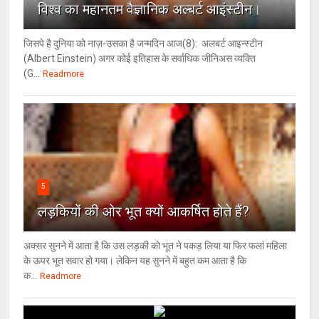
विश्‍व का महानतम वैज्ञानिक अल्बर्ट आइंस्टीन।
जिसपे है दुनिया को नाज़-उसका है जन्मदिन आज(8): अलबर्ट आइन्स्टीन
(Albert Einstein) अगर कोई इतिहास के सर्वाधिक जीनिअस व्यक्ति
(G...
Readmore
5
लड़कियों की ओर भूत क्‍यों आकर्षित होते हैं?
अक्सर सुनने में आता है कि उस लड़की को भूत ने पकड़ लिया या फिर फलां महिला
के ऊपर भूत सवार हो गया। लेकिन यह सुनने में बहुत कम आता है कि
क...
Readmore