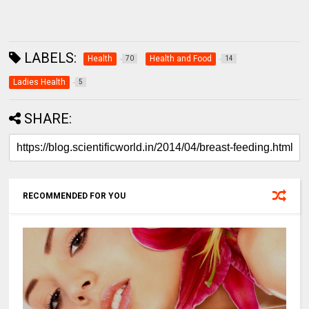
LABELS:
Health
Health and Food
70
14
Ladies Health
5
SHARE:
RECOMMENDED FOR YOU