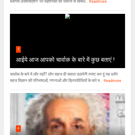
ब्लॉगर्स असोसिएशन' पर वैज्ञा‍निकों की जीवनी से सम्बंध...
Readmore
3
आईये आज आपको चार्वाक के बारे में कुछ बताएं !
चार्वाक के बारे में और यहाँ? लोग सहज ही सवाल उठायेगें! स्पष्ट कर दूं यह ब्लॉग
महज विज्ञान की परिभाषाओं, गणनाओं और क्रियाविधियों के बारे म...
Readmore
4