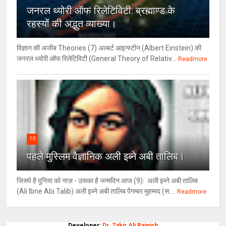
जनरल थ्‍योरी ऑफ रिलेटिविटी: ब्रह्माण्‍ड के
रहस्‍यों की अद्भुत व्‍याख्‍या।
विज्ञान की अजीब Theories (7) अल्‍बर्ट आइन्स्टीन (Albert Einstein) की
जनरल थ्योरी ऑफ रिलेटिविटी (General Theory of Relativ...
Readmore
10
पहले मुस्लिम वैज्ञानिक अली इब्ने अबी तालिब।
जिसपे है दुनिया को नाज़ - उसका है जन्मदिन आज (9): अली इब्ने अबी तालिब
(Ali Ibne Abi Talib) अली इब्ने अबी तालिब पैगम्बर मुहम्मद (स....
Readmore
Developer:
Dr. Zakir Ali Rajnish