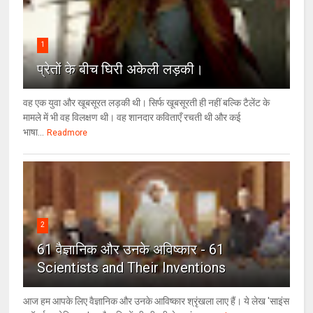
1
प्रेतों के बीच घिरी अकेली लड़की।
वह एक युवा और खूबसूरत लड़की थी। सिर्फ खूबसूरती ही नहीं बल्कि टैलेंट के
मामले में भी वह विलक्षण थी। वह शानदार कविताएँ रचती थी और कई
भाषा...
Readmore
2
61 वैज्ञानिक और उनके अविष्कार - 61
Scientists and Their Inventions
आज हम आपके लिए वैज्ञानिक और उनके आविष्कार श्रृंखला लाए हैं। ये लेख 'साइंस