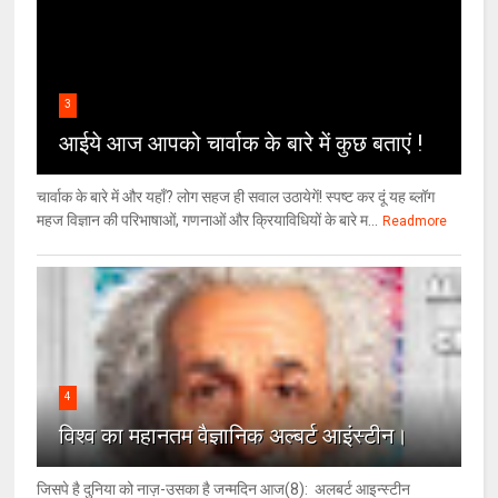
3
आईये आज आपको चार्वाक के बारे में कुछ बताएं !
चार्वाक के बारे में और यहाँ? लोग सहज ही सवाल उठायेगें! स्पष्ट कर दूं यह ब्लॉग
महज विज्ञान की परिभाषाओं, गणनाओं और क्रियाविधियों के बारे म...
Readmore
4
विश्‍व का महानतम वैज्ञानिक अल्बर्ट आइंस्टीन।
जिसपे है दुनिया को नाज़-उसका है जन्मदिन आज(8): अलबर्ट आइन्स्टीन