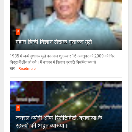
8
महान हिन्दी विज्ञान लेखक गुणाकर मूले
1935 में जन्मे गुणाकर मूले का आज शुक्रवार 16 अक्तूबर को 2009 को चिर
निद्रा में लीन हो गये। मैं बचपन में विज्ञान प्रगति नियमित रूप से
खर...
Readmore
9
जनरल थ्‍योरी ऑफ रिलेटिविटी: ब्रह्माण्‍ड के
रहस्‍यों की अद्भुत व्‍याख्‍या।