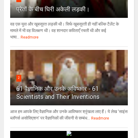
प्रेतों के बीच घिरी अकेली लड़की।
वह एक युवा और खूबसूरत लड़की थी। सिर्फ खूबसूरती ही नहीं बल्कि टैलेंट के
मामले में भी वह विलक्षण थी। वह शानदार कविताएँ रचती थी और कई
भाषा...
Readmore
2
61 वैज्ञानिक और उनके अविष्कार - 61
Scientists and Their Inventions
आज हम आपके लिए वैज्ञानिक और उनके आविष्कार श्रृंखला लाए हैं। ये लेख 'साइंस
ब्लॉगर्स असोसिएशन' पर वैज्ञा‍निकों की जीवनी से सम्बंध...
Readmore