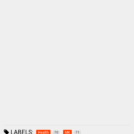
LABELS:
Health
MK
70
71