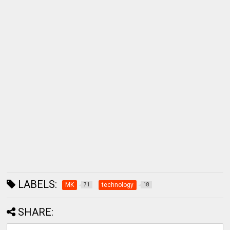
LABELS:
MK
technology
71
18
SHARE: