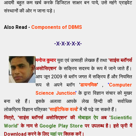
आदमी बहुत कम खर्च करके डिजिटल साक्षर बन पाये, उसे महंगे प्राइवेट
संस्थानों की ओर न जाना पड़े।
Also Read -
Components of DBMS
-X-X-X-X-X-
मनोज कुमार
युवा एवं उत्साही लेखक हैं तथा
'
साइंस ब्लॉगर्स
असोसिएशन
'
के सक्रिय सदस्य के रूप में जाने जाते हैं।
आप जून 2009 से ब्लॉग जगत में सक्रिय हैं और नियमित
रूप से अपने ब्लॉग '
डायनमिक
' ,
'
Computer
Science Junction
'
के द्वारा विज्ञान संचार को मुखर
बना रहे हैं। इसके अलावा आपके लेख हिन्दी की सर्वाध‍िक
लोकप्रिय विज्ञान पत्रिका '
साइंटिफिक वर्ल्ड
' में भी पढ़े जा सकते हैं।
मित्रो, 'साइंस ब्लॉगर्स असोसिएशन' की
मोबाइल ऐप
अब '
Scientific
World
' के नाम से
Google Play Store
पर उपलब्ध है। इसे फ्री में
Download करने के लिए
यहां पर
क्लिक करें।