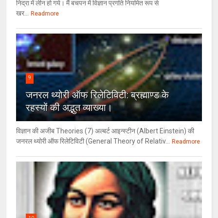
निद्रा में लीन हो गये। मैं बचपन में विज्ञान प्रगति नियमित रूप से
खर...
Readmore
9
जनरल थ्‍योरी ऑफ रिलेटिविटी: ब्रह्माण्‍ड के
रहस्‍यों की अद्भुत व्‍याख्‍या।
विज्ञान की अजीब Theories (7) अल्‍बर्ट आइन्स्टीन (Albert Einstein) की
जनरल थ्योरी ऑफ रिलेटिविटी (General Theory of Relativ...
Readmore