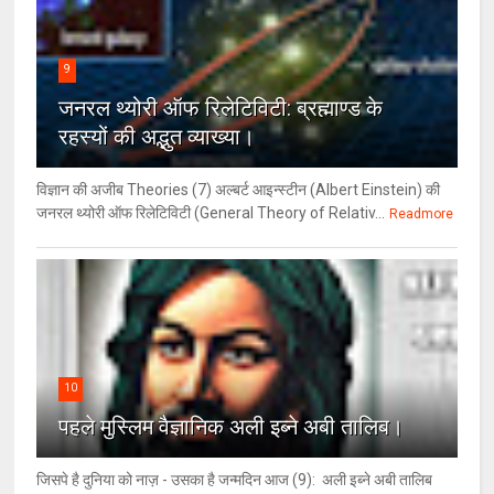
9
जनरल थ्‍योरी ऑफ रिलेटिविटी: ब्रह्माण्‍ड के
रहस्‍यों की अद्भुत व्‍याख्‍या।
विज्ञान की अजीब Theories (7) अल्‍बर्ट आइन्स्टीन (Albert Einstein) की
जनरल थ्योरी ऑफ रिलेटिविटी (General Theory of Relativ...
Readmore
10
पहले मुस्लिम वैज्ञानिक अली इब्ने अबी तालिब।
जिसपे है दुनिया को नाज़ - उसका है जन्मदिन आज (9): अली इब्ने अबी तालिब