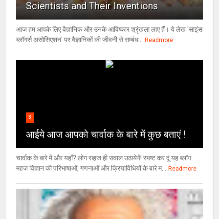
Scientists and Their Inventions
आज हम आपके लिए वैज्ञानिक और उनके आविष्कार श्रृंखला लाए हैं। ये लेख 'साइंस
ब्लॉगर्स असोसिएशन' पर वैज्ञा‍निकों की जीवनी से सम्बंध...
Readmore
3
आईये आज आपको चार्वाक के बारे में कुछ बताएं !
चार्वाक के बारे में और यहाँ? लोग सहज ही सवाल उठायेगें! स्पष्ट कर दूं यह ब्लॉग
महज विज्ञान की परिभाषाओं, गणनाओं और क्रियाविधियों के बारे म...
Readmore