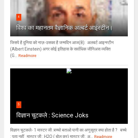
4
विश्‍व का महानतम वैज्ञानिक अल्बर्ट आइंस्टीन।
जिसपे है दुनिया को नाज़-उसका है जन्मदिन आज(8): अलबर्ट आइन्स्टीन
(Albert Einstein) अगर कोई इतिहास के सर्वाधिक जीनिअस व्यक्ति
(G...
Readmore
5
विज्ञान चुटकले : Science Joks
विज्ञान चुटकले- 1 मास्टर जी :बच्चो बताओ पानी का अणुसूत्र क्या होता है ? बच्चे
: पता नहीं मास्टर जी : H2O ( बोल कर) मास्टर जी : अ...
Readmore