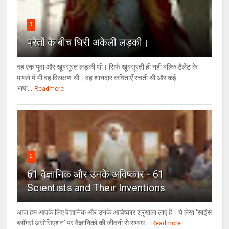
1
प्रेतों के बीच घिरी अकेली लड़की।
वह एक युवा और खूबसूरत लड़की थी। सिर्फ खूबसूरती ही नहीं बल्कि टैलेंट के
मामले में भी वह विलक्षण थी। वह शानदार कविताएँ रचती थी और कई
भाषा...
Readmore
2
61 वैज्ञानिक और उनके अविष्कार - 61
Scientists and Their Inventions
आज हम आपके लिए वैज्ञानिक और उनके आविष्कार श्रृंखला लाए हैं। ये लेख 'साइंस
ब्लॉगर्स असोसिएशन' पर वैज्ञा‍निकों की जीवनी से सम्बंध...
Readmore