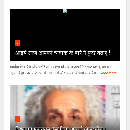
3
आईये आज आपको चार्वाक के बारे में कुछ बताएं !
चार्वाक के बारे में और यहाँ? लोग सहज ही सवाल उठायेगें! स्पष्ट कर दूं यह ब्लॉग
महज विज्ञान की परिभाषाओं, गणनाओं और क्रियाविधियों के बारे म...
Readmore
4
विश्‍व का महानतम वैज्ञानिक अल्बर्ट आइंस्टीन।