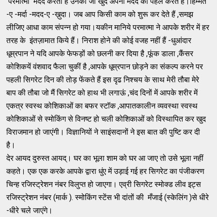
परमात्मा मदद करता है उनकी जो खुद अपनी मदद की पहल करते हैं।हिम्मत
-ए -मर्दा -मदद-ए -ख़ुदा। जब आप किसी काम को शुरू कर देते हैं ,समझ
लीजिए आधा काम संपन्न हो गया।यकीन मानिये परमात्मा ने आपके शरीर में हर
तरह के इंतज़ामात किये हैं। निराश होने की कोई वजह नहीं हैं -धुआंदार
धूम्रपान ने यदि आपके फेफड़ों को छलनी कर दिया है ,फूंक डाला ,कैंसर
कोशिकयें वंशवाद फैला चुकीं है ,आपके धूम्रपान छोड़ने का संकल्प करने पर
पहली सिगरेट दिन की तोड़ फेंकते हैं इस दृढ निश्चय के साथ मेरी तौबा मेरे
बाप की तौबा जो मैं सिगरेट को हाथ भी लगाऊं ,चंद दिनों में आपके शरीर में
एकत्र स्वस्थ कोशिकाओं का बफर स्टॉक ,आपातकालीन व्यवस्था स्वस्थ
कोशिकाओं से स्मोकिंग से विनष्ट हो चली कोशिकाओं को विस्थापित कर खुद
विराजमान हो जाएंगी। विज्ञानियों ने साइंसदानों ने इस बात की पुष्टि कर दी
है।
देर आयद दुरुस्त आयद्। घर का भूला शाम को घर आ जाए तो उसे भूला नहीं
कहते। एक एक करके आपके द्वारा धुंए में उड़ाई गई हर सिगरेट का पंजीकरण
चिन्ह रजिस्ट्रेशन नंबर विलुप्त हो जाएगा। एव्री सिगरेट स्मोक्ड लीव इट्स
रजिस्ट्रेशन नंबर (मार्क ). स्मोकिंग स्टेंस भी दांतों की मँजाई (स्केलिंग )से धीरे
-धीरे चले जाएंगे।