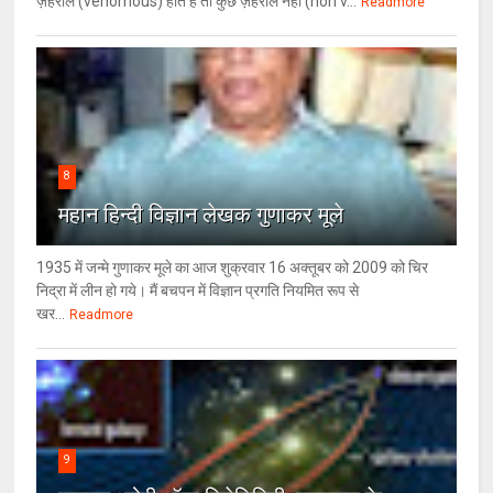
ज़हरीले (venomous) होते है तो कुछ ज़हरीले नहीं (non v...
Readmore
8
महान हिन्दी विज्ञान लेखक गुणाकर मूले
1935 में जन्मे गुणाकर मूले का आज शुक्रवार 16 अक्तूबर को 2009 को चिर
निद्रा में लीन हो गये। मैं बचपन में विज्ञान प्रगति नियमित रूप से
खर...
Readmore
9