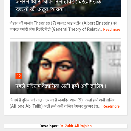
जनरल थ्‍योरी ऑफ रिलेटिविटी: ब्रह्माण्‍ड के
रहस्‍यों की अद्भुत व्‍याख्‍या।
विज्ञान की अजीब Theories (7) अल्‍बर्ट आइन्स्टीन (Albert Einstein) की
जनरल थ्योरी ऑफ रिलेटिविटी (General Theory of Relativ...
Readmore
10
पहले मुस्लिम वैज्ञानिक अली इब्ने अबी तालिब।
जिसपे है दुनिया को नाज़ - उसका है जन्मदिन आज (9): अली इब्ने अबी तालिब
(Ali Ibne Abi Talib) अली इब्ने अबी तालिब पैगम्बर मुहम्मद (स....
Readmore
Developer:
Dr. Zakir Ali Rajnish