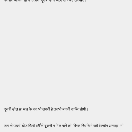
कोशिश आपकी हो याद आते दूसरी डोज जल्द से जल्द लगवाएं।
दूसरी डोज़ छः माह के बाद भी लगती है तब भी बचावी साबित होगी।
जहां से पहली डोज़ मिली वहीँ से दूसरी न मिल पाने की विरल स्थिति में वही वेक्सीन अन्यत्र भी