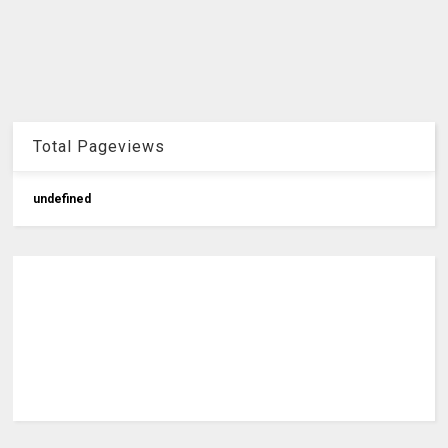
Total Pageviews
u
n
d
e
f
n
e
d