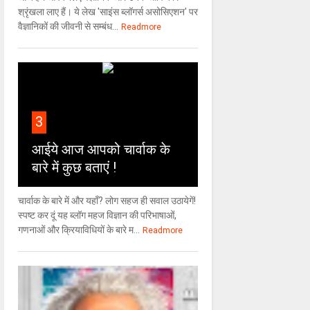
श्रृंखला लाए हैं। ये लेख 'साइंस ब्लॉगर्स असोसिएशन' पर
वैज्ञा‍निकों की जीवनी से सम्बंध...
Readmore
3
आईये आज आपको चार्वाक के
बारे में कुछ बताएं !
चार्वाक के बारे में और यहाँ? लोग सहज ही सवाल उठायेगें!
स्पष्ट कर दूं यह ब्लॉग महज विज्ञान की परिभाषाओं,
गणनाओं और क्रियाविधियों के बारे म...
Readmore