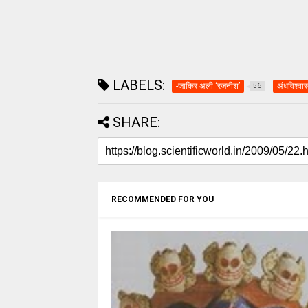
LABELS:
-जाकिर अली ‘रजनीश’
अंधविश्वा
56
SHARE:
RECOMMENDED FOR YOU