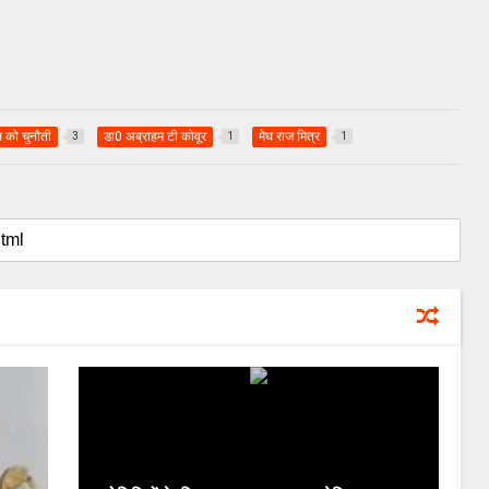
स को चुनौती
डा0 अब्राहम टी कोवूर
मेघ राज मित्र
3
1
1