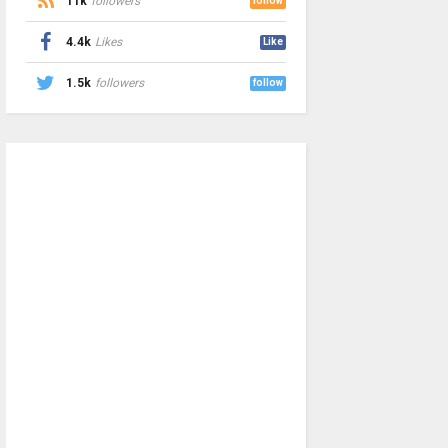
11k
followers
follow
4.4k
Likes
Like
1.5k
followers
follow