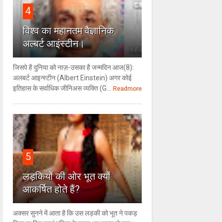
4
विश्‍व का महानतम वैज्ञानिक
अल्बर्ट आइंस्टीन।
जिसपे है दुनिया को नाज़-उसका है जन्मदिन आज(8):
अलबर्ट आइन्स्टीन (Albert Einstein) अगर कोई
इतिहास के सर्वाधिक जीनिअस व्यक्ति (G...
Readmore
5
लड़कियों की ओर भूत क्‍यों
आकर्षित होते हैं?
अक्सर सुनने में आता है कि उस लड़की को भूत ने पकड़