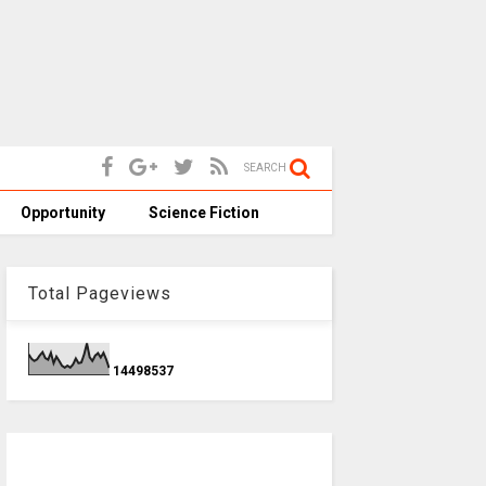
SEARCH
Opportunity
Science Fiction
Total Pageviews
1
4
4
9
8
5
3
7