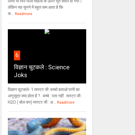
लिया या फिर फलां महिला के ऊपर भूत सवार हो गया।
लेकिन यह सुनने में बहुत कम आता है कि
क...
Readmore
6
विज्ञान चुटकले : Science
Joks
विज्ञान चुटकले- 1 मास्टर जी :बच्चो बताओ पानी का
अणुसूत्र क्या होता है ? बच्चे : पता नहीं मास्टर जी :
H2O ( बोल कर) मास्टर जी : अ...
Readmore