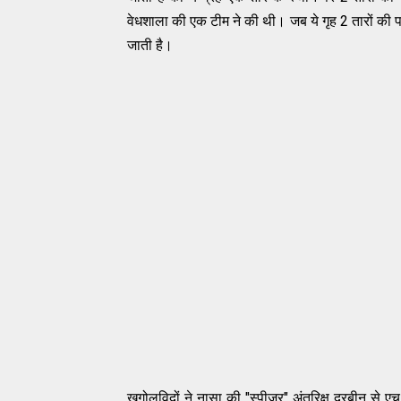
वेधशाला
की
एक
टीम
ने
की
थी
।
जब
ये
गृह
2
तारो
ं
की
प
जाती
है
।
खगोलविदों
ने
नासा
की
"
स्पीजर
"
अंतरिक्ष दुरबीन
से
एच