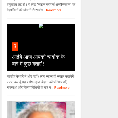
श्रृंखला लाए हैं। ये लेख 'साइंस ब्लॉगर्स असोसिएशन' पर
वैज्ञा‍निकों की जीवनी से सम्बंध...
Readmore
3
आईये आज आपको चार्वाक के
बारे में कुछ बताएं !
चार्वाक के बारे में और यहाँ? लोग सहज ही सवाल उठायेगें!
स्पष्ट कर दूं यह ब्लॉग महज विज्ञान की परिभाषाओं,
गणनाओं और क्रियाविधियों के बारे म...
Readmore