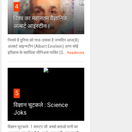
4
विश्‍व का महानतम वैज्ञानिक
अल्बर्ट आइंस्टीन।
जिसपे है दुनिया को नाज़-उसका है जन्मदिन आज(8):
अलबर्ट आइन्स्टीन (Albert Einstein) अगर कोई
इतिहास के सर्वाधिक जीनिअस व्यक्ति (G...
Readmore
5
विज्ञान चुटकले : Science
Joks
विज्ञान चुटकले- 1 मास्टर जी :बच्चो बताओ पानी का