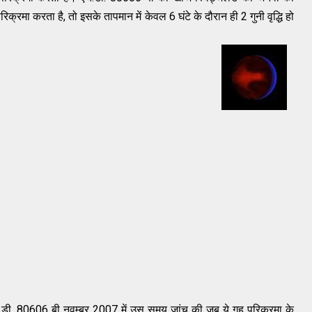
रिक्रमा
करता
है
,
तो
इसके
तापमान
में
केवल
6
घंटे
के
दौरान
ही
2
गुनी
वृद्धि
हो
.
डी
.
80606
बी
नवम्बर
2007
में
उस
समय
जांच
की
जब
ये
गृह
परिक्रमा
के