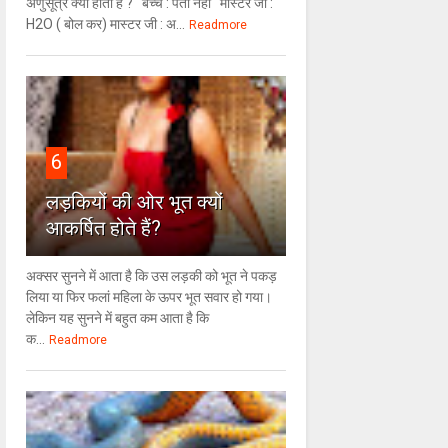
अणुसूत्र क्या होता है ? बच्चे : पता नहीं मास्टर जी :
H2O ( बोल कर) मास्टर जी : अ...
Readmore
6
लड़कियों की ओर भूत क्‍यों
आकर्षित होते हैं?
अक्सर सुनने में आता है कि उस लड़की को भूत ने पकड़
लिया या फिर फलां महिला के ऊपर भूत सवार हो गया।
लेकिन यह सुनने में बहुत कम आता है कि
क...
Readmore