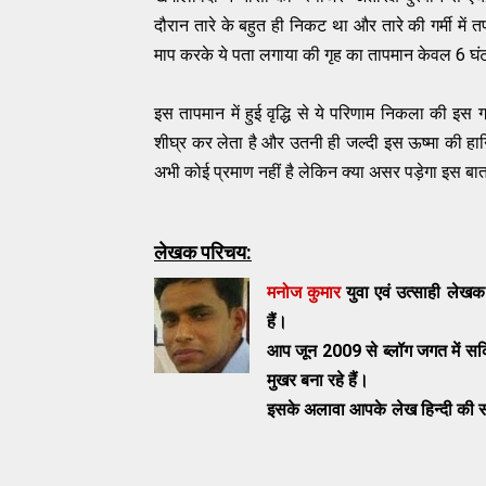
दौरान
तारे
के
बहुत
ही
निकट
था
और
तारे
की
गर्मी
में
त
माप
करके
ये
पता
लगाया
की
गृह
का
तापमान
केवल
6
घं
इस
तापमान
में
हुई
वृद्धि
से
ये
परिणाम
निकला
की
इस
ग
शीघ्र
कर
लेता
है
और
उतनी
ही
जल्दी
इस
ऊष्मा
की
हा
अभी
कोई
प्रमाण
नहीं
है
लेकिन
क्या
असर
पड़ेगा
इस
बा
लेखक परिचय:
मनोज कुमार
युवा एवं उत्साही लेखक
हैं।
आप जून 2009 से ब्लॉग जगत में सक्
मुखर बना रहे हैं।
इसके अलावा आपके लेख हिन्दी की स