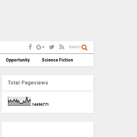
SEARCH
Opportunity
Science Fiction
Total Pageviews
1
4
4
9
6
7
7
1