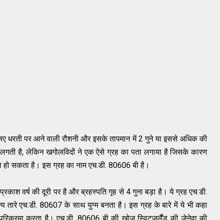
िए
धरती
पर
आने
वाली
रौशनी
और
इसके
तापमान
में
2
गुने
या
इससे
अधिक
की
लगती
है,
लेकिन
खगोलविदों
ने
एक
ऐसे
ग्रह
का
पता
लगाया
है
जिसके
कारण
व
हो
सकता
है
।
इस
ग्रह
का
नाम
एच
.
डी
.
80606
बी
है।
प्रकाश
वर्ष
की
दूरी
पर
है
और
ब्रहस्पति
गृह
से
4
गुना
बड़ा
है
।
ये
ग्रह
एच
.
डी
.
्य
तारे
एच
.
डी
. 80607
के
साथ
युग्‍म
बनता
है
।
इस
ग्रह
के
बारे
में
ये
भी
कहा
परिक्रमा
करता
है
।
एच
.डी. 80606
बी
की
खोज
स्विट्जर्लैंड
की
जेनेवा
की