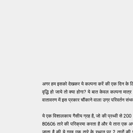
अगर
हम
इसको
देख
कर
ये
कल्पना
करे
ं
की
एक
दिन
के
ल
वृ
द्धि हो
जाये
तो
क्या
होगा
?
ये
बात
केवल
कल्पना
मात्र
वातावरण
में
इस
प्रकार
चौंकाने
वाला
उग्र
परिवर्तन
संभ
ये
एक
विशालकाय
गैसीय
ग्रह
है
,
जो
की
प्रथ्वी
से
200
80606
तारे
की
परिक्रमा
करता
है
और
ये
तारा
एक
अन
जाता
है
की
ये
ग्रह
एक
तारे
के
स्थान
पर
2
तारो
ं
की