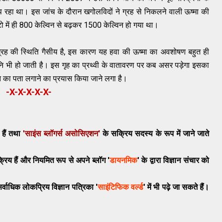
प
रहा
था
।
इस
जांच
के
दौरान
खगोलविदों
ने
ग्रह
से
निकलने
वाली
ऊष्मा
की
टो
में
ही
800
केल्विन
से
बढ़कर
1500
केल्विन
हो
गया
था
।
्रह
की
स्थिति गैसीय
है, इस कारण
यह
हवा
की
ऊष्मा
का
अवशोषण
बहुत
ही
नि
भी
हो
जाती
है
।
इस
गृह
का
प्रथ्वी
के
वातावरण
पर
कब
असर
पड़ेगा
इसका
त
का
पता
लगाने का प्रयास किया जाने लगा है।
-X-X-X-X-X-
 हैं तथा
'साइंस ब्लॉगर्स असोसिएशन'
के सक्रिय सदस्य के रूप में जाने जाते
रिय हैं और नियमित रूप से अपने ब्लॉग '
डायनमिक
' के द्वारा विज्ञान संचार को
र्वाध‍िक लोकप्रिय
विज्ञान
पत्रिका '
साइंटिफिक वर्ल्ड
' में भी पढ़े जा सकते हैं।