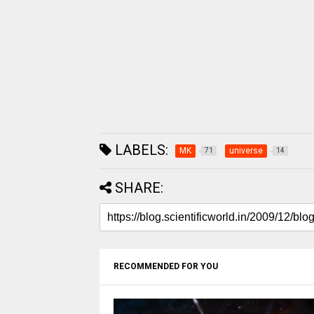
LABELS:
MK
universe
71
14
SHARE:
RECOMMENDED FOR YOU