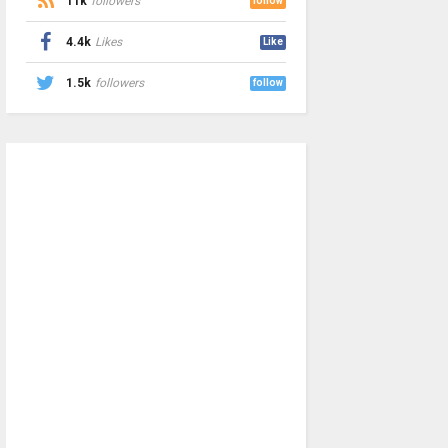
11k
followers
follow
4.4k
Likes
Like
1.5k
followers
follow